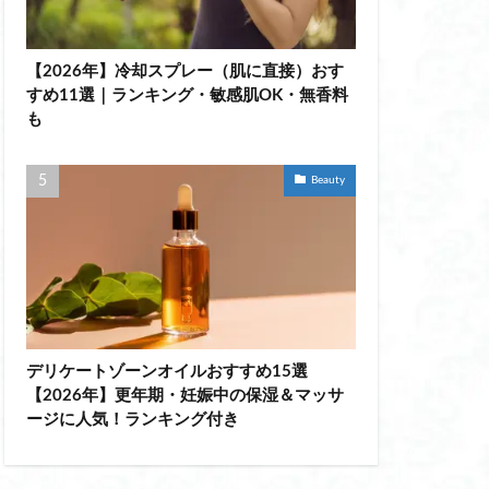
ポス棒
【2026年】冷却スプレー（肌に直接）おす
ット つけまつげ
すめ11選｜ランキング・敏感肌OK・無香料
も
 挟むタイプ
ン 医療機器 違い
Beauty
 mytrex
ョルダーバッグ
 持ち運び
ウォーマー コーヒー
デリケートゾーンオイルおすすめ15選
ィース
【2026年】更年期・妊娠中の保湿＆マッサ
ージに人気！ランキング付き
布