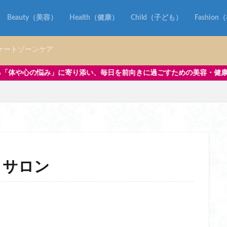
ズ レディース おすすめ
ハンディガン フェイスポインター
ハンディガ
Beauty（美容）
Health（健康）
Child（子ども）
Fashio
却プレート おすすめ
ハンディファン 冷却プレート おすすめ 2025
却プレート 日本製 おすすめ
ハンディファン 冷却プレート 首かけ
ケートゾーンケア
すめ ブランド
ハンドソープ おすすめ 手荒れ
ハンドソープ おすすめ 泡
トル おすすめ
バイクグローブ
バンブーハンドル
い、毎日を前向きに過ごすための美容・健康情報を中心に発信していま
スキミング防止 おしゃれ
パスポートケース スキミング防止 コンパクト
スキミング防止 ショルダー
パスポートケース スキミング防止 ディズニー
スキミング防止 ブランド
パスポートケース スキミング防止 薄い
キミング 防止 薄型
パソコン リュック 女性
パソコン リュック 女性 
 女性 おすすめ
パソコン リュック 女性 きれいめ
パソコン リュック 女性
 女性 マリメッコ
パソコン リュック 女性 軽い
パソコン リュック 女性 
 サロン
ュック 女性
パッキング
パック グリセリンフリー
パナソニック ホ
ー レディース uv
ヒップアップ
ヒップアップショーツ
ヒップアッ
ツ 50代
ヒップアップショーツ 人気
ヒーター ベスト おすすめ
おすすめ レディース
ヒーター ベスト バッテリー 付き おすすめ
ヒーター