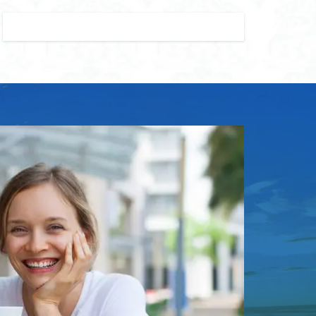
ズ おすすめ
ード レギンス キッズ
 レギンス コーデ
ランドセル
ンドセル リメイク
財布
ンドセル リュック
セル 保冷 パッド
ッド
 大容量