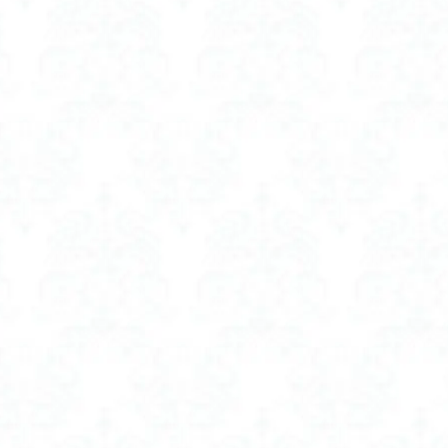
ャンプー 女性 市販
ボリュームアップシャンプー 市販
ャンプー 薄毛 女性
ボリュームアップシャンプー 薄毛 女性 市販
ポス
フェイスポインター
マイトレックス マッサージガン 医療機器認証
マグネ
げ wosado
マグネット つけまつげ ナチュラル
マグネット つけまつげ
TREX
マッサージガン uFit
マッサージガン 医療機器
マッサージガ
療機器認証 おすすめ
マッサージガン 医療機器認証済み
マッサージャーガン
療機器認証
マツエクコーティング剤
マツパコーティング剤
ママ シ
ママバッグ
ママバッグ人気
ミニ アイロン コテ コードレス
ードレス おすすめ
ミニアイロン コードレス
ミルク ウォーマー おすすめ
rutan
ミルクウォーマー おすすめ
ミルクウォーマー とは
ミルク
 ランキング
ミルクウォーマー 使い方
ミルクウォーマー 持ち運び
母乳 温め
ムダ毛
ムダ毛ケア
ムーン スター 防水スニーカー レデ
ミン c パック
メンズ ラッシュガード レギンス 水陸両用
ー ソーラー 充電器 日本製 おすすめ
モバイル バッテリー 超 小型 おすすめ
リー 軽量
モバイルバッテリー 日本 メーカー
モバイルバッテリー対応毛