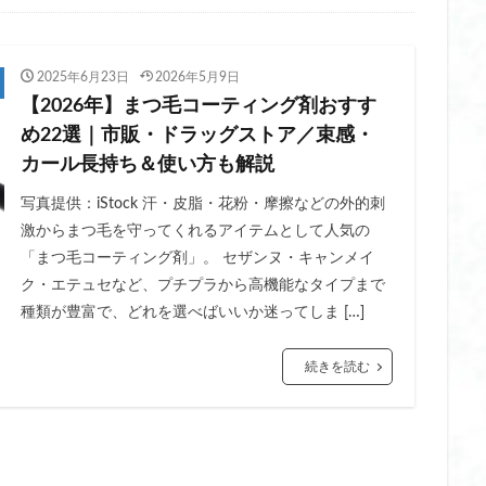
レディース
ヒーター ベスト 洗濯
ヒーターベスト 2025
ヒーターベ
ディース おすすめ
ヒーター手袋 おすすめ
ヒーター手袋 パソコン
2025年6月23日
2026年5月9日
ディース
ヒーター手袋 レディース 充電式
ヒーター手袋 指なし
ヒー
【2026年】まつ毛コーティング剤おすす
防振
ビタミン c パック 韓国
ビタミン c マスク
ビタミン c マスク 
め22選｜市販・ドラッグストア／束感・
毎日
ビック サイト コスメ ウィーク
ビニール 傘 おしゃれ
ビニール
カール長持ち＆使い方も解説
ゃれ 大きい
ビニール 傘 ジャンプ おしゃれ
ビニール傘
ビニール傘
写真提供：iStock 汗・皮脂・花粉・摩擦などの外的刺
 レディース
ビューティー ワールド ジャパン 2025
ビューティー ワール
激からまつ毛を守ってくれるアイテムとして人気の
ド ジャパン 東京 来場 者 数
ビーチ サンダル 厚底
ファスナー圧縮バッ
「まつ毛コーティング剤」。 セザンヌ・キャンメイ
ビーカー
ファン シート ベビーカー おすすめ
ファン 付き ベビーカー シ
ク・エテュセなど、プチプラから高機能なタイプまで
ファン付きベスト レディース おしゃれ
ファン付きベスト レディース おす
種類が豊富で、どれを選べばいいか迷ってしま […]
ゲン ペプチド
フィッシュコラーゲン
フェイクタイツ おすすめ
続きを読む
圧 おすすめ
フェイクタイツ 肌色
フェイクタイツ 裏起毛 おすすめ
グリセリン フリー
フェイス ポインター
フェイス ポインター おすすめ
ー リファ
フェイス ポインター 効果
フェイスシェーバー おすすめ
 おすすめ 女性
フェイスシェーバー パナソニック
フェイスシェーバー