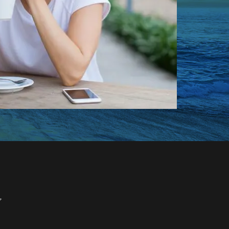
aoki
リップ美容液
アイロン コードレス
 おすすめ
 修学旅行 小学生
ア
量