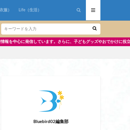
ン ポスポス
n（衣服）
Life（生活）
す。さらに、子どもグッズやおでかけに役立つ情報も掲載中です。
おしゃれ
 ブランド
軽量
ットビューラー 挟む
プショーツ 40代
Bluebird02編集部
 ベスト バートル