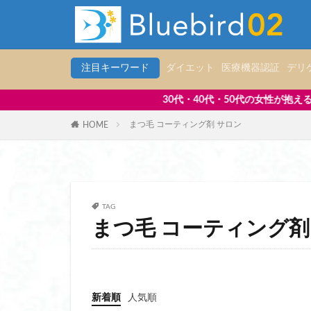
ハンズフリーシュー
ハンディファン 冷
ハンディファン 冷
注目キーワード
ダイエット
医療機器認証
デリ
ハンドソープ おす
ハンドソープ 泡ボ
30代・40代・50代の女性が抱える「体や心の悩み」に寄り添
パスポートケース 
まつ毛 コーティング剤 サロン
HOME
パスポートケース 
パスポートケース 
パスポートケースス
パソコン リュック
TAG
パソコン リュック
まつ毛 コーティング剤
パソコン 入る リ
パンツ
パーカ
ヒップアップショー
新着順
人気順
ヒーター ベスト 