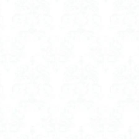
モクセイ
ヘアオイル 金木犀 おすすめ
ヘアカラー 色落ち防止トリートメ
ント
ヘアコーム 高級
ヘアファンデーション
ヘッド スクラブ
おすすめ
ヘッド スクラブ サボン
ヘッド スクラブ ジル スチュアート
ランキング
ヘッド スクラブ 効果
ヘルメットに見えないヘルメット
 空調服 おすすめ
ベスト 空調服 レディース かわいい
ベビーカー シート
 シート
ベビーカー ファン シート おすすめ
ベビーカー ファン シート 
 シート ランキング
ベビーカー ファン 付き シート
ベビーカー ファンシ
シート おすすめ
ホットビューラー 挟むタイプ
ホットビューラー 挟むタ
挟むタイプ どっち
ホットビューラー 挟むタイプ パナソニック
挟むタイプ 使い方
ホットビューラー 挟むタイプ 口コミ
ボディスクラ
00円
ボディスクラブ 2000円
ボディスクラブ 3000円
ボディスクラ
おすすめ
ボディスクラブ おすすめ 40代
ボディスクラブ おすすめ プチプ
どこに使う
ボディスクラブ ウォッシュ
ボディスクラブ ハウスオブローゼ
ランキング
ボディスクラブ 効果
ボディスクラブ 敏感肌
ボディスク
シャンプー おすすめ
ボリュームアップシャンプー 効果
ボリュームアッ