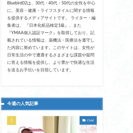
Bluebird02は、30代・40代・50代の女性を中心
スト マキタ
に、美容・健康・ライフスタイルに関する情報
を提供するメディアサイトです。 ライター・編
ター手袋 指先
集者は、 『日本化粧品検定1級』、また
おすすめ
『YMAA個人認証マーク』を取得しており、記
載されている情報は、薬機法・医療法を遵守し
 傘 おしゃれ 丈夫
た内容に努めています。このサイトは、女性が
 かわいい
日常生活の中で遭遇するさまざまな課題や疑問
ド ジャパン 東京
に答える情報を提供し、より豊かで快適な生活
グ おすすめ
を送るお手伝いを目指しています。
ート
すめ
今週の人気記事
Child
 フェリエ