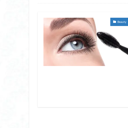
ヒーター ベスト 
ヒーターベスト レ
ヒーター手袋 レ
Beauty
ビクセン 双眼鏡 
ビタミンc パック 
ビニール 傘 おし
ビバホーム 空調服
ビューティー ワール
ファン シート ベ
ファンシート
フィッシュ コラー
フェイクタイツ 着
フェイス パック 
フェイス ポインタ
フェイスシェーバー