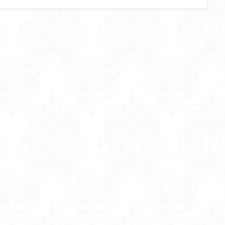
ー ランキング
フェイスシェーバー レディース
フェイスシェーバー 女性
ー 眉毛
フェムケア
フェムケア インナー
フェムケア オイル
 おすすめ
フェムテック
フラフープ おすすめ
フラフープ おすすめ
ット おすすめ
フラフープ 初心者 おすすめ
フラフープ 大人用 おすすめ
フロッキー ネーム おすすめ
フロッキー ネーム やくだち
フロッキ
 付け方
フロッキー ネーム 靴下
フード付き 空調服 レディース
たほうがいい
ブラトップ キャミソール
ブラトップ タンクトップ
ド 強め
ブラトップ ワイヤー入り
ブラトップ 人気
ブラトップ 半
い
ブラトップ 垂れない おすすめ
ブラトップ 垂れる
ブラトップ 
ブラトップ 見えてもいい
ブラトップ 長袖
ブランド
え ダイエット
プチプラコスメ
プロテイン
プロテイン おすすめ 
め 女性 美容
プロテイン お味噌汁
プロテイン 人工 甘味 料 不 使用
味 料 不 使用 おすすめ
プロテイン 女性 おすすめ
プロテイン 美容
hc
プロテインスープ おすすめ
プロテインスープ 味の素
プロテ
ット
プロテイン女子
プロテイン生活
プール バッグ ランドセルの