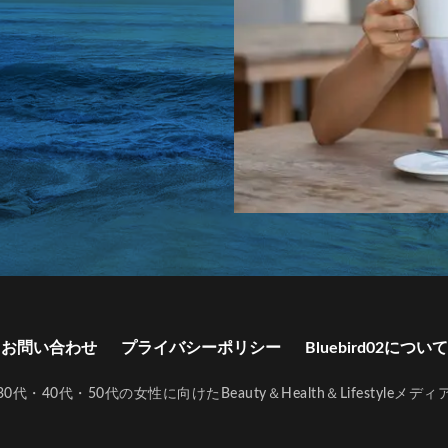
ク
ランドセルリメイク askal
ランドセルリメイク おしゃれ
 二つ折り 財布
ランドセルリメイク 土屋鞄
ランドセルリメイク 工房
ク 後悔
ランドセルリメイク 財布
ランドセルリメイク 財布 土屋鞄
クおすすめ
ランドセルリメイク人気店
ランドセルリメイク財布
ク ノースフェイス
ランドセル再利用
ランドセル型リュック 小学校
イベント
リカバリーウェア 一般医療機器
リカバリーウェア 一般医療機器 
一般医療機器 おすすめ
リカバリーウェア 一般医療機器 パジャマ
一般医療機器 ベネクス
リカバリーウェア 一般医療機器 効果
一般医療機器 安い
リカバリーウェア 一般医療機器認定
リップ 美容液
すめ
リップ美容液 ランキング
リファ ハート コーム
リファ ミニ
む
リポソーム お試し
リポソーム ビタミンc
リポソーム ビタミンc
お問い合わせ
プライバシーポリシー
Bluebird02について
ンC ランキング
リポソーム ビタミンc 効果
リポソームとは ビタミンc
c ランキング
リポソームビタミンCとは
リメイクギフト
リュック
30代・40代・50代の女性に向けたBeauty＆Health＆Lifestyleメディ
ット
リンゴ 酢 ダイエット どれがいい
リンゴ酢 おすすめ ダイエット
ト 効果
リンゴ酢 ダイエット 飲むタイミング
リンゴ酢 ダイエット 飲む