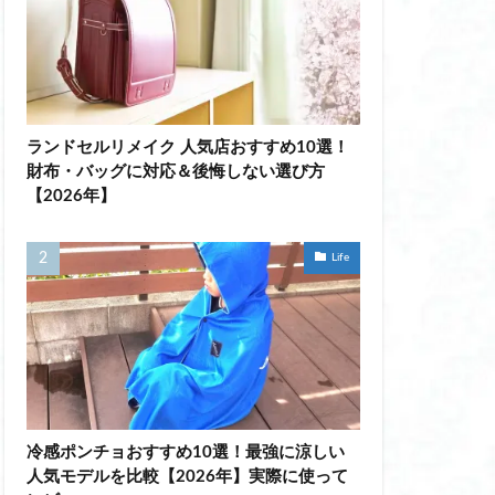
 ダイエット
ランドセルリメイク 人気店おすすめ10選！
ー ネーム アイロン
財布・バッグに対応＆後悔しない選び方
【2026年】
袖
Life
汗取り付き おすすめ
女性
プロテインスープ
冷感ポンチョおすすめ10選！最強に涼しい
インスープ 美味しい
人気モデルを比較【2026年】実際に使って
上から