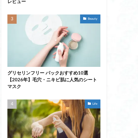
レビュー
ント
Beauty
ヘルメット女子
 ファン
エアラブ
ート おすすめ
イプ おすすめ
グリセリンフリー パックおすすめ10選
【2026年】毛穴・ニキビ肌に人気のシート
マスク
ブ
ブ 40代
Life
ラ
ラブ 頻度
プシャンプー 女性