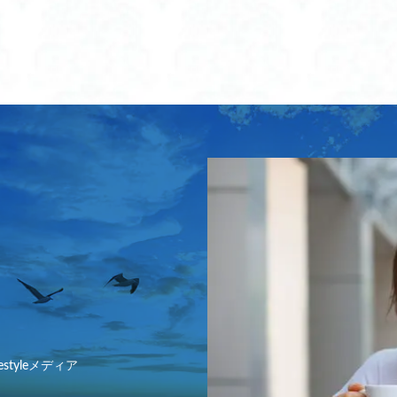
遺産
ラッシュ ガード レギンス おしゃれ
ラッシュ ガード レギンス キッ
レギンス メンズ
ラッシュ ガード レギンス レディース
ギンス 水陸 両用 キッズ
ラッシュガード レギンス おすすめ
ラッシュガ
ギンス キッズ セット
ラッシュガード レギンス キッズ 海
ラッシュガード
ギンス ロキシー
ラッシュガードパンツ
ラッシュガードレギンス
 に リメイク
ランドセル サイドバッグ
ランドセル サブバッグ
ラ
ク おしゃれ
ランドセル リメイク バッグ
ランドセル リメイク 二つ折り
ク 人気
ランドセル リメイク 人気店
ランドセル リメイク 安い
ラ
ク おすすめ
ランドセル リュック ニトリ
ランドセル リュック ビームス
ク 人気
ランドセル リュックタイプ
ランドセル リュック型
ランド
ランドセル 冷感
ランドセル 暑さ対策 おすすめ
ランドセル 肩パ
パッド
ランドセル 背中パッド ひんやり 人気
ランドセル 補助バッグ
ッグ おすすめ
ランドセル 補助バッグ サンドセル
ランドセル 補助バッグ
estyleメディア
ッグ 水筒
ランドセルにつける バッグ
ランドセルにつけるバッグ
り リュック
ランドセルみたいな リュック
ランドセルを財布にリメイク