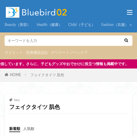
Beauty（美容）
Health（健康）
Child（子ども）
Fashion（衣服）
ダイエット
医療機器認証
デリケートゾーンケア
らに、子どもグッズやおでかけに役立つ情報も掲載中です。
HOME
フェイクタイツ 肌色
TAG
フェイクタイツ 肌色
新着順
人気順