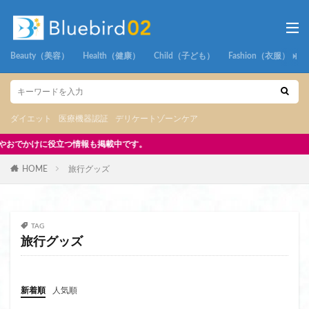
Beauty（美容）
Health（健康）
Child（子ども）
Fashion（衣服）
ダイエット
医療機器認証
デリケートゾーンケア
つ情報も掲載中です。
HOME
旅行グッズ
TAG
旅行グッズ
新着順
人気順