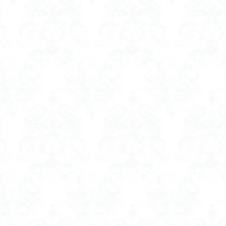
モクセイ
ヘアオイル 金木犀 おすすめ
ヘアカラー 色落ち防止トリートメ
ント
ヘアコーム 高級
ヘアファンデーション
ヘッド スクラブ
おすすめ
ヘッド スクラブ サボン
ヘッド スクラブ ジル スチュアート
ランキング
ヘッド スクラブ 効果
ヘルメットに見えないヘルメット
 空調服 おすすめ
ベスト 空調服 レディース かわいい
ベビーカー シート
 シート
ベビーカー ファン シート おすすめ
ベビーカー ファン シート 
 シート ランキング
ベビーカー ファン 付き シート
ベビーカー ファンシ
シート おすすめ
ホットビューラー 挟むタイプ
ホットビューラー 挟むタ
挟むタイプ どっち
ホットビューラー 挟むタイプ パナソニック
挟むタイプ 使い方
ホットビューラー 挟むタイプ 口コミ
ボディスクラ
00円
ボディスクラブ 2000円
ボディスクラブ 3000円
ボディスクラ
おすすめ
ボディスクラブ おすすめ 40代
ボディスクラブ おすすめ プチプ
どこに使う
ボディスクラブ ウォッシュ
ボディスクラブ ハウスオブローゼ
ランキング
ボディスクラブ 効果
ボディスクラブ 敏感肌
ボディスク
シャンプー おすすめ
ボリュームアップシャンプー 効果
ボリュームアッ