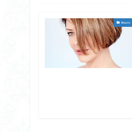
ヒーター ベスト 
ヒーターベスト レ
ヒーター手袋 レ
Beauty
ビクセン 双眼鏡 
ビタミンc パック 
ビニール 傘 おし
ビバホーム 空調服
ビューティー ワール
ファン シート ベ
ファンシート
フィッシュ コラー
フェイクタイツ 着
フェイス パック 
フェイス ポインタ
フェイスシェーバー