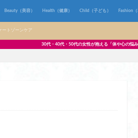
ズ レディース おすすめ
ハンディガン フェイスポインター
ハンディガ
Beauty（美容）
Health（健康）
Child（子ども）
Fashio
却プレート おすすめ
ハンディファン 冷却プレート おすすめ 2025
却プレート 日本製 おすすめ
ハンディファン 冷却プレート 首かけ
ケートゾーンケア
すめ ブランド
ハンドソープ おすすめ 手荒れ
ハンドソープ おすすめ 泡
トル おすすめ
バイクグローブ
バンブーハンドル
40代・50代の女性が抱える「体や心の悩み」に寄り添い、毎日を前向
スキミング防止 おしゃれ
パスポートケース スキミング防止 コンパクト
スキミング防止 ショルダー
パスポートケース スキミング防止 ディズニー
スキミング防止 ブランド
パスポートケース スキミング防止 薄い
キミング 防止 薄型
パソコン リュック 女性
パソコン リュック 女性 
 女性 おすすめ
パソコン リュック 女性 きれいめ
パソコン リュック 女性
 女性 マリメッコ
パソコン リュック 女性 軽い
パソコン リュック 女性 
ュック 女性
パッキング
パック グリセリンフリー
パナソニック ホ
ー レディース uv
ヒップアップ
ヒップアップショーツ
ヒップアッ
ツ 50代
ヒップアップショーツ 人気
ヒーター ベスト おすすめ
おすすめ レディース
ヒーター ベスト バッテリー 付き おすすめ
ヒーター