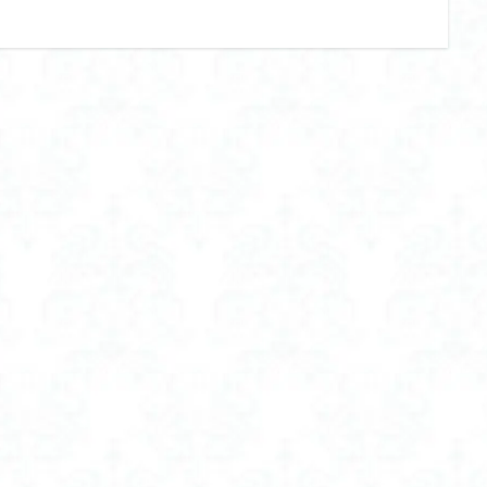
ー ランキング
フェイスシェーバー レディース
フェイスシェーバー 女性
ー 眉毛
フェムケア
フェムケア インナー
フェムケア オイル
 おすすめ
フェムテック
フラフープ おすすめ
フラフープ おすすめ
ット おすすめ
フラフープ 初心者 おすすめ
フラフープ 大人用 おすすめ
フロッキー ネーム おすすめ
フロッキー ネーム やくだち
フロッキ
 付け方
フロッキー ネーム 靴下
フード付き 空調服 レディース
たほうがいい
ブラトップ キャミソール
ブラトップ タンクトップ
ド 強め
ブラトップ ワイヤー入り
ブラトップ 人気
ブラトップ 半
い
ブラトップ 垂れない おすすめ
ブラトップ 垂れる
ブラトップ 
ブラトップ 見えてもいい
ブラトップ 長袖
ブランド
え ダイエット
プチプラコスメ
プロテイン
プロテイン おすすめ 
め 女性 美容
プロテイン お味噌汁
プロテイン 人工 甘味 料 不 使用
味 料 不 使用 おすすめ
プロテイン 女性 おすすめ
プロテイン 美容
hc
プロテインスープ おすすめ
プロテインスープ 味の素
プロテ
ット
プロテイン女子
プロテイン生活
プール バッグ ランドセルの