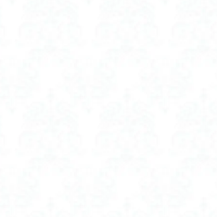
ャンプー 女性 市販
ボリュームアップシャンプー 市販
ャンプー 薄毛 女性
ボリュームアップシャンプー 薄毛 女性 市販
ポス
フェイスポインター
マイトレックス マッサージガン 医療機器認証
マグネ
げ wosado
マグネット つけまつげ ナチュラル
マグネット つけまつげ
TREX
マッサージガン uFit
マッサージガン 医療機器
マッサージガ
療機器認証 おすすめ
マッサージガン 医療機器認証済み
マッサージャーガン
療機器認証
マツエクコーティング剤
マツパコーティング剤
ママ シ
ママバッグ
ママバッグ人気
ミニ アイロン コテ コードレス
ードレス おすすめ
ミニアイロン コードレス
ミルク ウォーマー おすすめ
rutan
ミルクウォーマー おすすめ
ミルクウォーマー とは
ミルク
 ランキング
ミルクウォーマー 使い方
ミルクウォーマー 持ち運び
母乳 温め
ムダ毛
ムダ毛ケア
ムーン スター 防水スニーカー レデ
ミン c パック
メンズ ラッシュガード レギンス 水陸両用
ー ソーラー 充電器 日本製 おすすめ
モバイル バッテリー 超 小型 おすすめ
リー 軽量
モバイルバッテリー 日本 メーカー
モバイルバッテリー対応毛