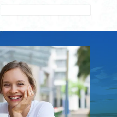
ズ おすすめ
ード レギンス キッズ
 レギンス コーデ
ランドセル
ンドセル リメイク
財布
ンドセル リュック
セル 保冷 パッド
ッド
 大容量