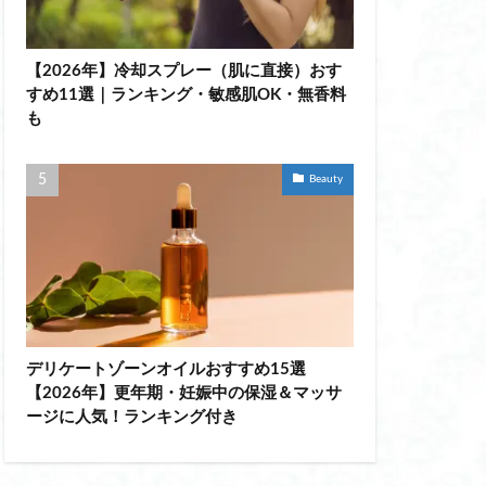
ポス棒
【2026年】冷却スプレー（肌に直接）おす
ット つけまつげ
すめ11選｜ランキング・敏感肌OK・無香料
も
 挟むタイプ
ン 医療機器 違い
Beauty
 mytrex
ョルダーバッグ
 持ち運び
ウォーマー コーヒー
デリケートゾーンオイルおすすめ15選
ィース
【2026年】更年期・妊娠中の保湿＆マッサ
ージに人気！ランキング付き
布