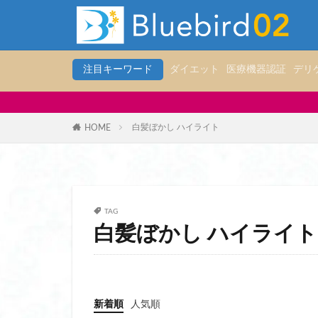
ハンズフリーシュー
ハンディファン 冷
ハンディファン 冷
注目キーワード
ダイエット
医療機器認証
デリ
ハンドソープ おす
ハンドソープ 泡ボ
30代・
パスポートケース 
白髪ぼかし ハイライト
HOME
パスポートケース 
パスポートケース 
パスポートケースス
パソコン リュック
TAG
パソコン リュック
白髪ぼかし ハイライト
パソコン 入る リ
パンツ
パーカ
ヒップアップショー
新着順
人気順
ヒーター ベスト 