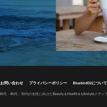
ク
ランドセルリメイク askal
ランドセルリメイク おしゃれ
 二つ折り 財布
ランドセルリメイク 土屋鞄
ランドセルリメイク 工房
ク 後悔
ランドセルリメイク 財布
ランドセルリメイク 財布 土屋鞄
クおすすめ
ランドセルリメイク人気店
ランドセルリメイク財布
ク ノースフェイス
ランドセル再利用
ランドセル型リュック 小学校
イベント
リカバリーウェア 一般医療機器
リカバリーウェア 一般医療機器 
一般医療機器 おすすめ
リカバリーウェア 一般医療機器 パジャマ
一般医療機器 ベネクス
リカバリーウェア 一般医療機器 効果
一般医療機器 安い
リカバリーウェア 一般医療機器認定
リップ 美容液
すめ
リップ美容液 ランキング
リファ ハート コーム
リファ ミニ
む
リポソーム お試し
リポソーム ビタミンc
リポソーム ビタミンc
お問い合わせ
プライバシーポリシー
Bluebird02について
ンC ランキング
リポソーム ビタミンc 効果
リポソームとは ビタミンc
c ランキング
リポソームビタミンCとは
リメイクギフト
リュック
30代・40代・50代の女性に向けたBeauty＆Health＆Lifestyleメディ
ット
リンゴ 酢 ダイエット どれがいい
リンゴ酢 おすすめ ダイエット
ト 効果
リンゴ酢 ダイエット 飲むタイミング
リンゴ酢 ダイエット 飲む