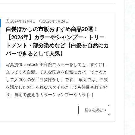
レディース
ヒーター ベスト 洗濯
ヒーターベスト 2025
ヒーターベ
ディース おすすめ
ヒーター手袋 おすすめ
ヒーター手袋 パソコン
2024年12月4日
2026年3月24日
ディース
ヒーター手袋 レディース 充電式
ヒーター手袋 指なし
ヒー
白髪ぼかしの市販おすすめ商品20選！
防振
ビタミン c パック 韓国
ビタミン c マスク
ビタミン c マスク 
【2026年】カラーやシャンプー・トリー
毎日
ビック サイト コスメ ウィーク
ビニール 傘 おしゃれ
ビニール
トメント・部分染めなど【白髪を自然にカ
ゃれ 大きい
ビニール 傘 ジャンプ おしゃれ
ビニール傘
ビニール傘
バーできるとして人気】
 レディース
ビューティー ワールド ジャパン 2025
ビューティー ワール
写真提供：iStock 美容院でカラーをしても、すぐに目
ド ジャパン 東京 来場 者 数
ビーチ サンダル 厚底
ファスナー圧縮バッ
立ってくる白髪。そんな悩みを自然にカバーできると
ビーカー
ファン シート ベビーカー おすすめ
ファン 付き ベビーカー シ
して人気なのが「白髪ぼかし」です。 最近では、白髪
ファン付きベスト レディース おしゃれ
ファン付きベスト レディース おす
を活かしたおしゃれなスタイルとしても注目されてお
り、自宅で使えるカラーシャンプーやカラ […]
ゲン ペプチド
フィッシュコラーゲン
フェイクタイツ おすすめ
圧 おすすめ
フェイクタイツ 肌色
フェイクタイツ 裏起毛 おすすめ
続きを読む
グリセリン フリー
フェイス ポインター
フェイス ポインター おすすめ
ー リファ
フェイス ポインター 効果
フェイスシェーバー おすすめ
 おすすめ 女性
フェイスシェーバー パナソニック
フェイスシェーバー