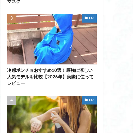
マスク
ント
Life
ヘルメット女子
 ファン
エアラブ
ート おすすめ
イプ おすすめ
冷感ポンチョおすすめ10選！最強に涼しい
人気モデルを比較【2026年】実際に使って
レビュー
ブ
ブ 40代
Life
ラ
ラブ 頻度
プシャンプー 女性