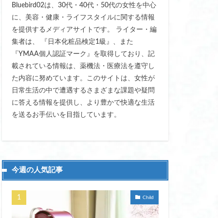
Bluebird02は、30代・40代・50代の女性を中心
スト マキタ
に、美容・健康・ライフスタイルに関する情報
を提供するメディアサイトです。 ライター・編
ター手袋 指先
集者は、 『日本化粧品検定1級』、また
おすすめ
『YMAA個人認証マーク』を取得しており、記
載されている情報は、薬機法・医療法を遵守し
 傘 おしゃれ 丈夫
た内容に努めています。このサイトは、女性が
 かわいい
日常生活の中で遭遇するさまざまな課題や疑問
ド ジャパン 東京
に答える情報を提供し、より豊かで快適な生活
グ おすすめ
を送るお手伝いを目指しています。
ート
すめ
今週の人気記事
Child
 フェリエ