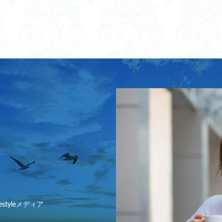
遺産
ラッシュ ガード レギンス おしゃれ
ラッシュ ガード レギンス キッ
レギンス メンズ
ラッシュ ガード レギンス レディース
ギンス 水陸 両用 キッズ
ラッシュガード レギンス おすすめ
ラッシュガ
ギンス キッズ セット
ラッシュガード レギンス キッズ 海
ラッシュガード
ギンス ロキシー
ラッシュガードパンツ
ラッシュガードレギンス
 に リメイク
ランドセル サイドバッグ
ランドセル サブバッグ
ラ
ク おしゃれ
ランドセル リメイク バッグ
ランドセル リメイク 二つ折り
ク 人気
ランドセル リメイク 人気店
ランドセル リメイク 安い
ラ
ク おすすめ
ランドセル リュック ニトリ
ランドセル リュック ビームス
ク 人気
ランドセル リュックタイプ
ランドセル リュック型
ランド
ランドセル 冷感
ランドセル 暑さ対策 おすすめ
ランドセル 肩パ
パッド
ランドセル 背中パッド ひんやり 人気
ランドセル 補助バッグ
ッグ おすすめ
ランドセル 補助バッグ サンドセル
ランドセル 補助バッグ
estyleメディア
ッグ 水筒
ランドセルにつける バッグ
ランドセルにつけるバッグ
り リュック
ランドセルみたいな リュック
ランドセルを財布にリメイク