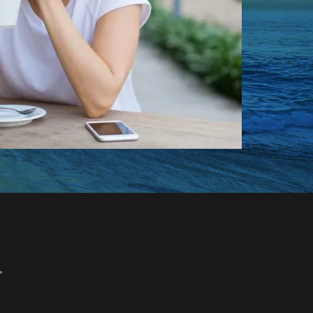
aoki
リップ美容液
アイロン コードレス
 おすすめ
 修学旅行 小学生
ア
量