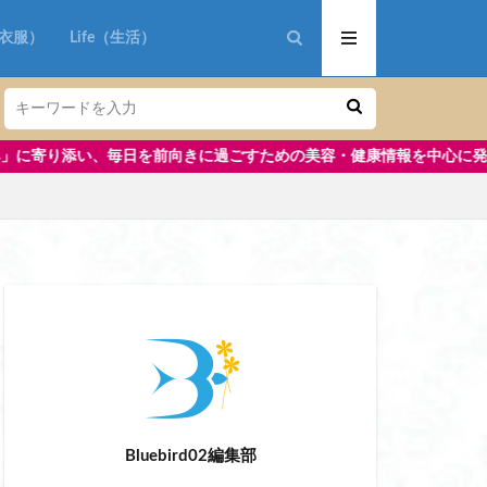
ン ポスポス
n（衣服）
Life（生活）
きに過ごすための美容・健康情報を中心に発信しています。さらに、子ど
おしゃれ
 ブランド
軽量
ットビューラー 挟む
プショーツ 40代
Bluebird02編集部
 ベスト バートル