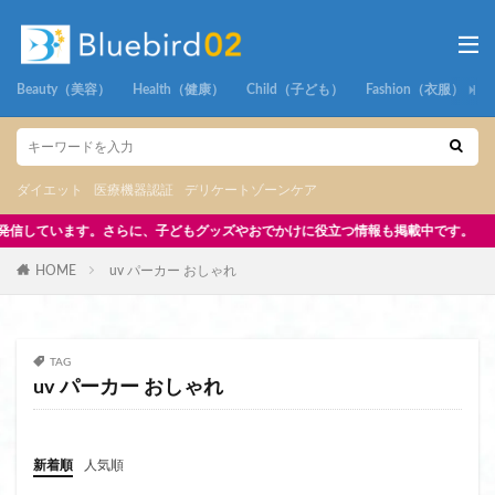
Beauty（美容）
Health（健康）
Child（子ども）
Fashion（衣服）
ダイエット
医療機器認証
デリケートゾーンケア
さらに、子どもグッズやおでかけに役立つ情報も掲載中です。
HOME
uv パーカー おしゃれ
TAG
uv パーカー おしゃれ
新着順
人気順