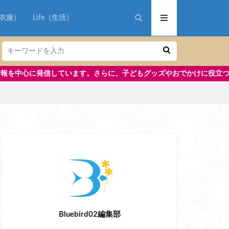
n（衣服）
Life（生活）
さらに、子どもグッズやおでかけに役立つ情報も掲載中です。
aoki
リップ美容液
アイロン コードレス
 おすすめ
Bluebird02編集部
 修学旅行 小学生