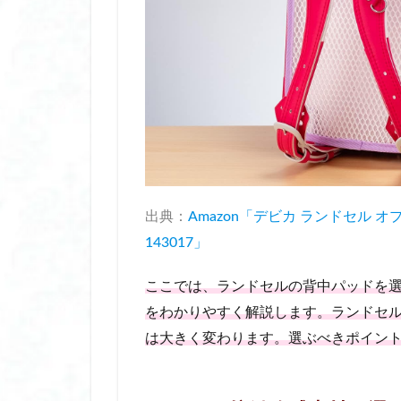
子ども 日焼け止め
子連れ旅行におす
完全 遮光 帽子 ブ
完全 遮光 日傘 折
寝る時用シルク保
小学生 修学旅行 
小学生 修学旅行 
小学生 水着 おす
出典：
Amazon「デビカ ランドセル 
尿モレ 対策
143017」
年末年始 プチ ギ
抗菌靴下
折
ここでは、ランドセルの背中パッドを
挟む ホットビュー
をわかりやすく解説します。ランドセ
携帯浄水器 日本製
は大きく変わります。選ぶべきポイン
放生会 おはじき
放生会 出店