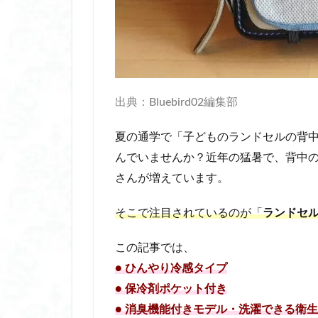
傘 透明 おしゃれ
光る耳かき キッズ
入れ墨隠しシール
内 転 筋 トレーニ
内 転 筋 筋 トレ 
出典：Bluebird02編集部
内転筋 トレーニン
内転筋 筋トレ 女性
夏の通学で「子どものランドセルの背
内転筋シェイパー
んでいませんか？近年の猛暑で、背中
冬の快適グッズ
さんが増えています。
冷えとりソックス
そこで注目されているのが「
ランドセ
冷え性対策
冷凍庫 スリム 安
この記事では、
冷却スプレー 肌に
● ひんやり冷感タイプ
冷却スプレー 肌に
● 保冷剤ポケット付き
冷却プレート ハ
● 消臭機能付きモデル・洗濯できる衛