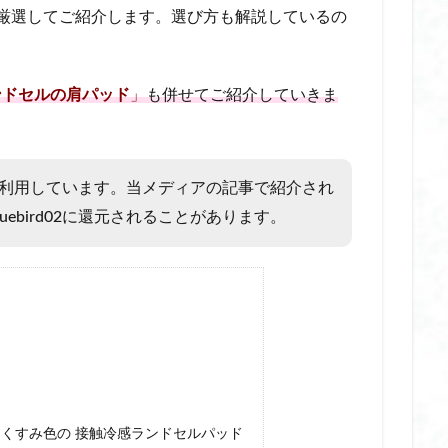
ディファン 10000mah
冷却プレート付きハンディファン 日本製
冷
品を厳選してご紹介します。選び方も解説しているの
匂い
冷感ボディミスト おすすめ
冷感ポンチョ
冷感ポンチョ stea
すめ
冷感ポンチョ サッカー
冷感ポンチョ ザムスト
冷感ポンチョ
ンドセルの肩パッド
」
も併せてご紹介していきま
の虎
冷感ポンチョ 比較
冷房対策 重ね履き可能
切子 グラス おし
スキー
切子 グラス ビール
切子 グラス プレゼント
切子 グラス ペア
れ
切子 グラス 天満
切子 グラス 安い
切子 グラス 日本酒
切子
広告を利用しています。当メディアの記事で紹介され
前髪 ウィッグ 40 代
前髪用 ミニアイロン コードレス
剥が せる ジ
ebird02に還元されることがあります。
ネイル ベース おすすめ
剥が せる ジェル ネイル ベース 長持ち
ネイル ペン タイプ
剥が せる ジェル ネイル 剥がし 方
剥が せる ジェル 
イル オフ
剥がせるジェルネイル
剥がせるジェルネイルベース
割
おすすめ
割れない ミラー ニトリ
割れない ミラー マグネット
割れ
壁掛け
割れない ミラー 大型
割れない ミラー 姿見
加湿器 オフィス
 卓上 小型
加湿器 卓上 オフィス おしゃれ
医療機器認証
医療機器
上 加湿 器 静か
卓上 加湿器 おすすめ オフィス
卓上 加湿器 スチーム式
トボトル
卓上 加湿器 小型
卓上 加湿器 気化式
卓上 加湿器 静音
しゃれなくすみ色の 接触冷感ランドセルパッド