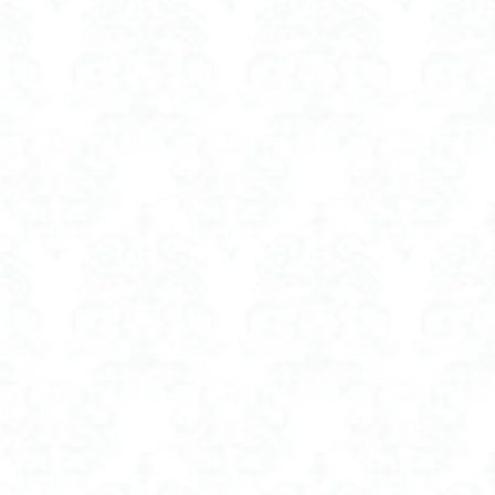
 人気
閉 軽量
 人気
焼け止め
 グッズ
 室内
防止
つじ 開花状況