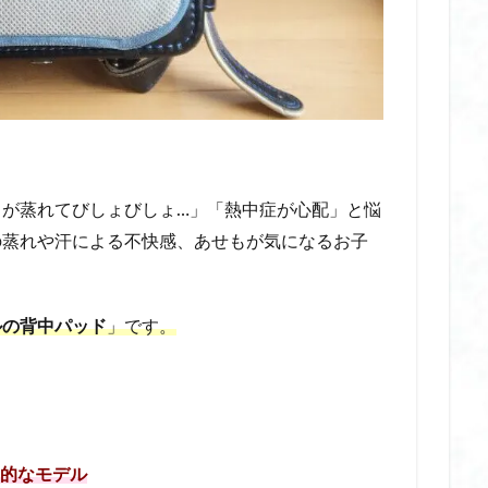
充電式 電気毛布 コードレス
光る耳かき
光る耳かき amazon
光る耳かき シリコン
光る耳かき セット
光る耳かき ピンセット
公園用バッグ
内 転 筋 ems
内 転 筋 を 鍛える グッズ
内 転 
ング 器具 おすすめ
内 転 筋 ボール 挟み内 転 筋 ボール 挟み
内 転 筋 筋
寝 ながら
内 転 筋 鍛える
内転筋 グッズ おすすめ
内転筋 トレーニン
グ 器具 効果
内転筋 器具
内転筋 挟む 効果
内転筋 筋トレ 器具
 グッズ
内転筋 筋トレ 寝ながら
内転筋 鍛える 器具 おすすめ
内転
中が蒸れてびしょびしょ…」「熱中症が心配」と悩
 おすすめ
内転筋トレーニング 器具 ランキング
円形脱毛症
冬の乾
の蒸れや汗による不快感、あせもが気になるお子
冬の祭り
冬の防寒アイテム
冬用 アームウォーマー
冬用手袋
 シルク
冷えとり靴下
冷えとり靴下 おすすめ
冷え対策
冷え
ルの背中パッド
」です。
冷凍庫 スリム おすすめ
冷凍庫 スリム アクア
冷凍庫 スリム ランキング
い
冷凍庫 スリム 小型
冷凍庫 縦型 スリム
冷却スプレー
冷却
直接
冷却スプレー 肌に直接 おすすめ
冷却スプレー 肌に直接 ビオレ
直接 ランキング
冷却スプレー 肌に直接 痛い
冷却プレート ネックファ
ンディファン
冷却プレート 仕組み
冷却プレート付き ハンディファン
生的なモデル