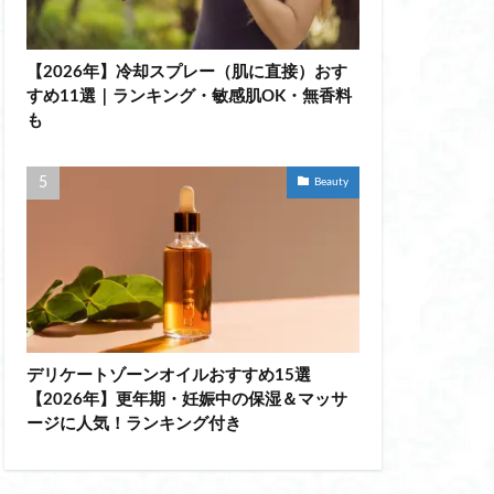
 レディース
【2026年】冷却スプレー（肌に直接）おす
ド レディース
すめ11選｜ランキング・敏感肌OK・無香料
ル傘
も
は
唇 美容液 リップ
Beauty
リメイク 料金
 女性
夏疲れ
 デパコス
おすすめ
デリケートゾーンオイルおすすめ15選
【2026年】更年期・妊娠中の保湿＆マッサ
 頭頂部
ージに人気！ランキング付き
 クッション おすすめ