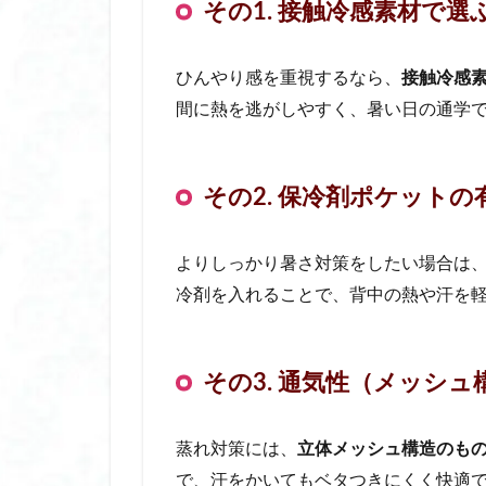
その1. 接触冷感素材で選
放生会 福岡
敏感肌 おすすめ 
ひんやり感を重視するなら、
接触冷感
文京花の五大まつ
間に熱を逃がしやすく、暑い日の通学
日傘 メンズ 自動
日傘 完全 遮光 折
日傘 折りたたみ 完
その2. 保冷剤ポケットの
日傘 折りたたみ 完
日傘 折りたたみ 
よりしっかり暑さ対策をしたい場合は
日傘 自動開閉 デ
冷剤を入れることで、背中の熱や汗を
日傘 軽量 完全遮
日焼け止め トーンア
暑さ 対策 グッズ 
その3. 通気性（メッシュ
暑さ 対策 屋外
束 感 まつ毛 コ
蒸れ対策には、
立体メッシュ構造のも
根津神社 つつじ祭り
で、汗をかいてもベタつきにくく快適