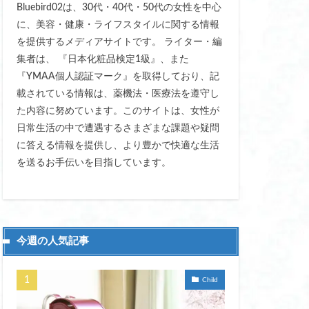
Bluebird02は、30代・40代・50代の女性を中心
量
に、美容・健康・ライフスタイルに関する情報
を提供するメディアサイトです。 ライター・編
初心者 おすすめ
集者は、 『日本化粧品検定1級』、また
 敏感肌 大丈夫
『YMAA個人認証マーク』を取得しており、記
定 おしゃれ
載されている情報は、薬機法・医療法を遵守し
ップティー
た内容に努めています。このサイトは、女性が
ラ
日常生活の中で遭遇するさまざまな課題や疑問
に答える情報を提供し、より豊かで快適な生活
 ダイエット
を送るお手伝いを目指しています。
乾燥肌ケア
 冷えとり レディース
便利なアイテム
今週の人気記事
メリット
保湿ボディーソープ
Child
ゃれ
健康維持