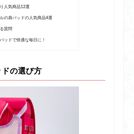
め
卓上加湿器 オフィス
厚底 サンダル
厚底 サンダル スニーカー
り人気商品12選
ポーツ
厚底 サンダル ヒール
厚底 サンダル ブランド
厚底 サンダル
ルの肩パッドの人気商品4選
きやすい ブランド
厚底サンダル 人気ブランド
厚底サンダル 人気ブラン
る質問
 防振
双眼鏡 防振 おすすめ
双眼鏡 防振 コンサート
可愛いビニー
哺乳瓶ウォーマー
唇 美容液
唇 美容液 おすすめ
唇 美容液 と
パッドで快適な毎日に！
つ
唇 美容液 デパコス
唇 美容液 ナイト ケア
唇 美容液 プレゼント
唇 美容液 効果
土屋 鞄 ランドセルリメイク ブログ
土屋鞄 ランドセル
チ おすすめ
圧縮ポーチ
圧縮ポーチ おすすめ
夏 クールシャンプー
ッドの選び方
レディース おすすめ
多汗症 インナーレディース おすすめ
夜 リップケア
きな 胸を小さく見せるブラ 人気
大風量 ドライヤー
大風量 ドライヤー 
 コイズミ
大風量 ドライヤー テスコム
大風量 ドライヤー パナソニック
 ランキング
大風量 ドライヤー 安い
女性 乳酸菌 おすすめ
イッグ おすすめ
女性向け フェイスシェーバー おすすめ
女性用 ウィッグ
すめ
妊活 乳酸菌 おすすめ
姿勢 サポート クッション
姿勢 サポート
子ども 日焼け止め スプレー
子ども 日焼け止め ノンケミカル