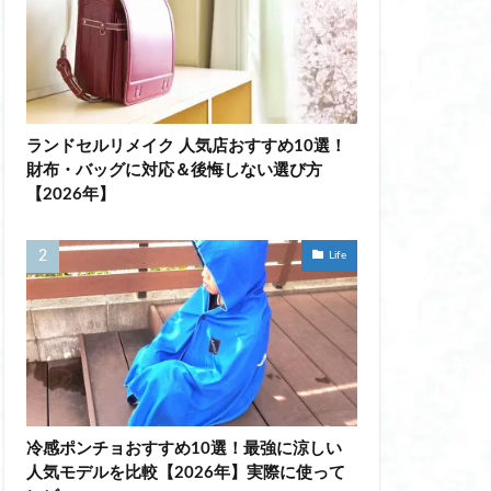
光る耳かき おすすめ
光る耳かき 充電
筋 トレーニング 器
 トレ 女性 簡単
グ 器具
ランドセルリメイク 人気店おすすめ10選！
財布・バッグに対応＆後悔しない選び方
【2026年】
筋シェイパー
燥対策
Life
冷えとり 靴下
性 靴下 おすすめ
スプレー おすすめ
ン
冷感ポンチョおすすめ10選！最強に涼しい
人気モデルを比較【2026年】実際に使って