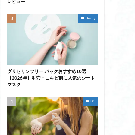
レビュー
感グッズ
d
Beauty
 ランキング
ゃれ
 グラス 江戸
ェル ネイル おすすめ
グリセリンフリー パックおすすめ10選
ネイル 比較
【2026年】毛穴・ニキビ肌に人気のシート
れない ミラー
マスク
ない ミラー 全身
 卓上 静か
Life
認証 マッサージガン