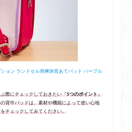
 ポンプ
子ども 日焼け止め ランキング
子ども 除毛
子連れ旅行
すめ
完全 遮光 帽子 おしゃれ
完全 遮光 帽子 おすすめ
完全 遮光 帽
ランド
完全 遮光 帽子 ランキング
完全 遮光 帽子 レディース
完全 
りたたみ
完全遮光帽子
家族旅行
寝るとき専用マスク おすすめ
湿マスク
小学校 リュック ランドセル代わり
小学生 修学旅行 リュック 
リュック ノース フェイス
小学生 修学旅行 リュック 何リットル
リュック 大きさ
小学生 修学旅行 リュック 女の子
小学生 修学旅行 リュッ
すめ
小学生グッズ
就寝用ソックス
就寝用マスク
就寝用マスク
オプション ランドセル用爽快背あてパッド パープル
展示会
帰省
帽子型ヘルメット
年末年始 ギフト
年末年始 ギ
フト
思い出を形に
惣田製作所 ネックマッサージャー
手湿疹 ハン
りたたみ 日傘 完全 遮光
折りたたみ 日傘 自動開閉
折り畳み傘 晴雨兼用
選ぶ際にチェックしておきたい『
5つのポイント
』
ラー
挟む ホットビューラー おすすめ
携帯ミルクウォーマー
携帯
ルの背中パッドは、素材や機能によって使い心地
携帯浄水器 災害用
撥水グローブ
撥水ハット
放生会 2025
トをチェックしてみてください。
放生会 お化け屋敷
放生会 ちゃんぽん
放生会 とは
放生会 ア
放生会 場所
放生会 屋台
放生会 時間
放生会 最寄り駅
放生会