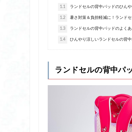
卓上加湿器 おすす
1.1
ランドセルの背中パッドのひんや
厚底 サンダル ス
1.2
暑さ対策＆負担軽減に！ランドセ
厚底 サンダル 歩
1.3
ランドセルの背中パッドのよくあ
双眼鏡 コンサート
和せいろ 日本製
1.4
ひんやり涼しいランドセルの背中
唇 美容液 はちみ
唇 美容液 人気
圧縮トラベルポー
ランドセルの背中パ
多汗症 インナー 
夜間授乳
大
大風量 ドライヤー
大風量 ドライヤー
女性 薄毛 部分 ウ
妊娠 乳酸菌 おす
子ども 日焼け止め