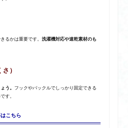
り 歴史
根津神社 つつじ祭り 見頃
根津神社 つつじ苑
椅子 に ク
椅子 クッション おすすめ
椅子 クッション 疲れない
椅子 クッショ
長時間
椅子 クッション 骨盤
椅子 用 クッション 腰痛
楽天人気商品
機内持ち込み ヘアアイロン
機内持ち込み ヘアアイロン おすすめ
できるかは重要です。
洗濯機対応や速乾素材のも
母乳 温め
毛穴 パック
毛穴 ベースメイク おすすめ
毛穴 下
ック
毛穴の汚れ
毛穴ケア
毛穴ケア おすすめ
毛穴ケア パック
水で膨らむ 土嚢 dcm
水で膨らむ 土嚢 アイリスオーヤマ
水で膨らむ
ビバホーム
水で膨らむ 土嚢 ホームセンター
水で膨らむ 土嚢 再利用
くさ）
処分
水で膨らむ 土嚢 捨て方
水で膨らむ 土嚢 繰り返し
水で膨らむ 
リンク 対応 おしゃれ
水筒 スポーツ ドリンク 対応 おすすめ
氷嚢
氷
しょう。
フックやバックルでしっかり固定できる
氷嚢 おすすめ
氷嚢 かわいい
氷嚢 アイシング
氷嚢 ゴルフ
いです。
汗取り インナー
汗取り インナー おすすめ
汗取り インナー カップ
カップ付き おすすめ
汗取り インナー ブラの下
汗取り インナー ベルメゾ
事はこちら
汗取り ブラトップ
汗取りインナー ランキング
汗取りインナー 強力 
め
汗染み防止 スプレー
汗染み防止 スプレー 効果
汗染み防止 ス