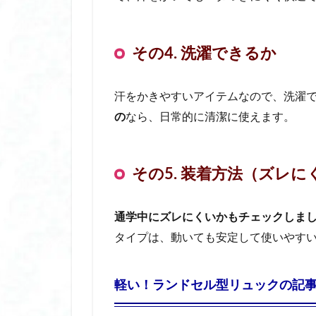
根津神社 つつじ祭
椅子 クッション
その4. 洗濯できるか
椅子 クッション 
楽天市場人気商品
汗をかきやすいアイテムなので、洗濯
母の日 プレゼント
の
なら、日常的に清潔に使えます。
毛穴 引き締め パ
水で膨らむ 土嚢
水で膨らむ 土嚢 
その5. 装着方法（ズレに
水で膨らむ 土嚢 
水筒 スポーツ ド
通学中にズレにくいかもチェックしま
氷嚢 おしゃれ
タイプは、動いても安定して使いやす
氷嚢 スポーツ 用
汗取り インナー 
軽い！ランドセル型リュックの記
汗取り パッド
汗染み防止 おすす