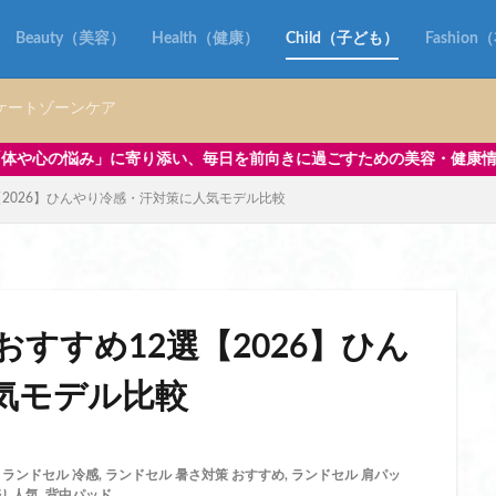
ッグ 水筒
ランドセルにつける バッグ
ランドセルにつけるバッグ
り リュック
ランドセルみたいな リュック
ランドセルを財布にリメイク
Beauty（美容）
Health（健康）
Child（子ども）
Fashio
ク
ランドセルリメイク askal
ランドセルリメイク おしゃれ
 二つ折り 財布
ランドセルリメイク 土屋鞄
ランドセルリメイク 工房
ケートゾーンケア
ク 後悔
ランドセルリメイク 財布
ランドセルリメイク 財布 土屋鞄
毎日を前向きに過ごすための美容・健康情報を中心に発信しています。
クおすすめ
ランドセルリメイク人気店
ランドセルリメイク財布
2026】ひんやり冷感・汗対策に人気モデル比較
ク ノースフェイス
ランドセル再利用
ランドセル型リュック 小学校
イベント
リカバリーウェア 一般医療機器
リカバリーウェア 一般医療機器 
一般医療機器 おすすめ
リカバリーウェア 一般医療機器 パジャマ
一般医療機器 ベネクス
リカバリーウェア 一般医療機器 効果
一般医療機器 安い
リカバリーウェア 一般医療機器認定
リップ 美容液
すすめ12選【2026】ひん
すめ
リップ美容液 ランキング
リファ ハート コーム
リファ ミニ
気モデル比較
む
リポソーム お試し
リポソーム ビタミンc
リポソーム ビタミンc
ンC ランキング
リポソーム ビタミンc 効果
リポソームとは ビタミンc
c ランキング
リポソームビタミンCとは
リメイクギフト
リュック
,
ランドセル 冷感
,
ランドセル 暑さ対策 おすすめ
,
ランドセル 肩パッ
り 人気
,
背中パッド