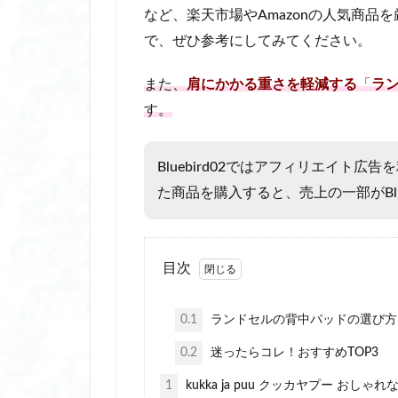
冷却プレート付きハン
など、楽天市場やAmazonの人気商
冷感スプレー いい
で、ぜひ参考にしてみてください。
冷感ポンチョ おす
また、
肩にかかる重さを軽減する
「
ラ
冷感ポンチョ 令和
す。
切子 グラス ウイ
切子 グラス 名 入
Bluebird02ではアフィリエイト
切子 グラス 種類
た商品を購入すると、売上の一部がBlu
剥が せる ジェル 
剥が せる ジェル 
剥がせる ジェルネ
目次
割れない ミラー 
割れない ミラー 
0.1
ランドセルの背中パッドの選び方
加湿器 スチーム式
0.2
迷ったらコレ！おすすめTOP3
卒業記念
卓
卓上 加湿器 ペッ
1
kukka ja puu クッカヤプー お