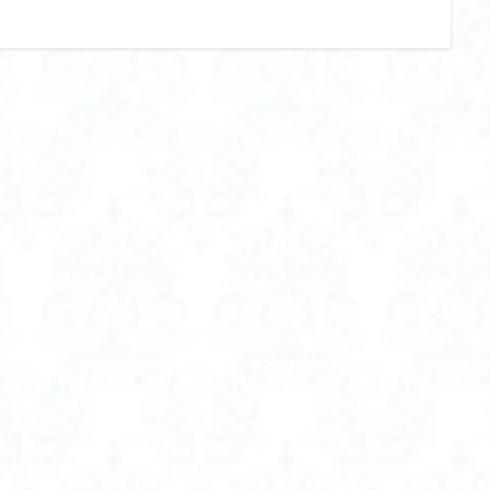
ー ランキング
フェイスシェーバー レディース
フェイスシェーバー 女性
ー 眉毛
フェムケア
フェムケア インナー
フェムケア オイル
 おすすめ
フェムテック
フラフープ おすすめ
フラフープ おすすめ
ット おすすめ
フラフープ 初心者 おすすめ
フラフープ 大人用 おすすめ
フロッキー ネーム おすすめ
フロッキー ネーム やくだち
フロッキ
 付け方
フロッキー ネーム 靴下
フード付き 空調服 レディース
たほうがいい
ブラトップ キャミソール
ブラトップ タンクトップ
ド 強め
ブラトップ ワイヤー入り
ブラトップ 人気
ブラトップ 半
い
ブラトップ 垂れない おすすめ
ブラトップ 垂れる
ブラトップ 
ブラトップ 見えてもいい
ブラトップ 長袖
ブランド
え ダイエット
プチプラコスメ
プロテイン
プロテイン おすすめ 
め 女性 美容
プロテイン お味噌汁
プロテイン 人工 甘味 料 不 使用
味 料 不 使用 おすすめ
プロテイン 女性 おすすめ
プロテイン 美容
hc
プロテインスープ おすすめ
プロテインスープ 味の素
プロテ
ット
プロテイン女子
プロテイン生活
プール バッグ ランドセルの