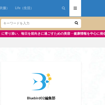
ン ポスポス
n（衣服）
Life（生活）
に過ごすための美容・健康情報を中心に発信しています。さらに、子ども
おしゃれ
 ブランド
軽量
ットビューラー 挟む
プショーツ 40代
Bluebird02編集部
 ベスト バートル