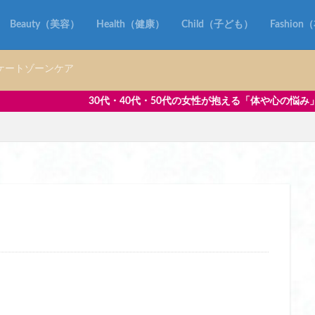
ズ レディース おすすめ
ハンディガン フェイスポインター
ハンディガ
Beauty（美容）
Health（健康）
Child（子ども）
Fashio
却プレート おすすめ
ハンディファン 冷却プレート おすすめ 2025
却プレート 日本製 おすすめ
ハンディファン 冷却プレート 首かけ
ケートゾーンケア
すめ ブランド
ハンドソープ おすすめ 手荒れ
ハンドソープ おすすめ 泡
トル おすすめ
バイクグローブ
バンブーハンドル
0代・50代の女性が抱える「体や心の悩み」に寄り添い、毎日を前向き
スキミング防止 おしゃれ
パスポートケース スキミング防止 コンパクト
スキミング防止 ショルダー
パスポートケース スキミング防止 ディズニー
スキミング防止 ブランド
パスポートケース スキミング防止 薄い
キミング 防止 薄型
パソコン リュック 女性
パソコン リュック 女性 
 女性 おすすめ
パソコン リュック 女性 きれいめ
パソコン リュック 女性
 女性 マリメッコ
パソコン リュック 女性 軽い
パソコン リュック 女性 
ュック 女性
パッキング
パック グリセリンフリー
パナソニック ホ
ー レディース uv
ヒップアップ
ヒップアップショーツ
ヒップアッ
ツ 50代
ヒップアップショーツ 人気
ヒーター ベスト おすすめ
おすすめ レディース
ヒーター ベスト バッテリー 付き おすすめ
ヒーター