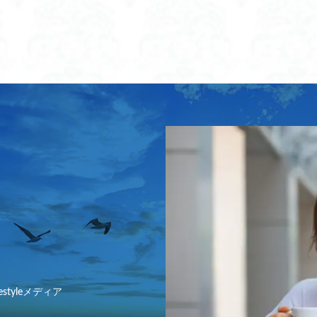
遺産
ラッシュ ガード レギンス おしゃれ
ラッシュ ガード レギンス キッ
レギンス メンズ
ラッシュ ガード レギンス レディース
ギンス 水陸 両用 キッズ
ラッシュガード レギンス おすすめ
ラッシュガ
ギンス キッズ セット
ラッシュガード レギンス キッズ 海
ラッシュガード
ギンス ロキシー
ラッシュガードパンツ
ラッシュガードレギンス
 に リメイク
ランドセル サイドバッグ
ランドセル サブバッグ
ラ
ク おしゃれ
ランドセル リメイク バッグ
ランドセル リメイク 二つ折り
ク 人気
ランドセル リメイク 人気店
ランドセル リメイク 安い
ラ
ク おすすめ
ランドセル リュック ニトリ
ランドセル リュック ビームス
ク 人気
ランドセル リュックタイプ
ランドセル リュック型
ランド
ランドセル 冷感
ランドセル 暑さ対策 おすすめ
ランドセル 肩パ
パッド
ランドセル 背中パッド ひんやり 人気
ランドセル 補助バッグ
ッグ おすすめ
ランドセル 補助バッグ サンドセル
ランドセル 補助バッグ
estyleメディア
ッグ 水筒
ランドセルにつける バッグ
ランドセルにつけるバッグ
り リュック
ランドセルみたいな リュック
ランドセルを財布にリメイク