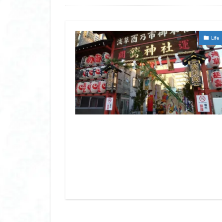
ヒーター ベスト 
ヒーターベスト レ
ヒーター手袋 レ
Life
ビクセン 双眼鏡 
ビタミンc パック 
ビニール 傘 おし
ビバホーム 空調服
ビューティー ワール
ファン シート ベ
ファンシート
フィッシュ コラー
フェイクタイツ 着
フェイス パック 
フェイス ポインタ
フェイスシェーバー