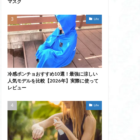
マスク
ント
Life
ヘルメット女子
 ファン
エアラブ
ート おすすめ
イプ おすすめ
冷感ポンチョおすすめ10選！最強に涼しい
人気モデルを比較【2026年】実際に使って
レビュー
ブ
ブ 40代
Life
ラ
ラブ 頻度
プシャンプー 女性