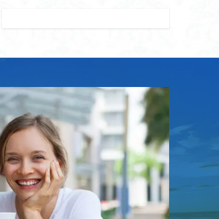
ズ おすすめ
ード レギンス キッズ
 レギンス コーデ
ランドセル
ンドセル リメイク
財布
ンドセル リュック
セル 保冷 パッド
ッド
 大容量