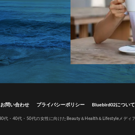
ク
ランドセルリメイク askal
ランドセルリメイク おしゃれ
 二つ折り 財布
ランドセルリメイク 土屋鞄
ランドセルリメイク 工房
ク 後悔
ランドセルリメイク 財布
ランドセルリメイク 財布 土屋鞄
クおすすめ
ランドセルリメイク人気店
ランドセルリメイク財布
ク ノースフェイス
ランドセル再利用
ランドセル型リュック 小学校
イベント
リカバリーウェア 一般医療機器
リカバリーウェア 一般医療機器 
一般医療機器 おすすめ
リカバリーウェア 一般医療機器 パジャマ
一般医療機器 ベネクス
リカバリーウェア 一般医療機器 効果
一般医療機器 安い
リカバリーウェア 一般医療機器認定
リップ 美容液
すめ
リップ美容液 ランキング
リファ ハート コーム
リファ ミニ
む
リポソーム お試し
リポソーム ビタミンc
リポソーム ビタミンc
お問い合わせ
プライバシーポリシー
Bluebird02について
ンC ランキング
リポソーム ビタミンc 効果
リポソームとは ビタミンc
c ランキング
リポソームビタミンCとは
リメイクギフト
リュック
30代・40代・50代の女性に向けたBeauty＆Health＆Lifestyleメディ
ット
リンゴ 酢 ダイエット どれがいい
リンゴ酢 おすすめ ダイエット
ト 効果
リンゴ酢 ダイエット 飲むタイミング
リンゴ酢 ダイエット 飲む