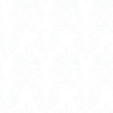
モクセイ
ヘアオイル 金木犀 おすすめ
ヘアカラー 色落ち防止トリートメ
ント
ヘアコーム 高級
ヘアファンデーション
ヘッド スクラブ
おすすめ
ヘッド スクラブ サボン
ヘッド スクラブ ジル スチュアート
ランキング
ヘッド スクラブ 効果
ヘルメットに見えないヘルメット
 空調服 おすすめ
ベスト 空調服 レディース かわいい
ベビーカー シート
 シート
ベビーカー ファン シート おすすめ
ベビーカー ファン シート 
 シート ランキング
ベビーカー ファン 付き シート
ベビーカー ファンシ
シート おすすめ
ホットビューラー 挟むタイプ
ホットビューラー 挟むタ
挟むタイプ どっち
ホットビューラー 挟むタイプ パナソニック
挟むタイプ 使い方
ホットビューラー 挟むタイプ 口コミ
ボディスクラ
00円
ボディスクラブ 2000円
ボディスクラブ 3000円
ボディスクラ
おすすめ
ボディスクラブ おすすめ 40代
ボディスクラブ おすすめ プチプ
どこに使う
ボディスクラブ ウォッシュ
ボディスクラブ ハウスオブローゼ
ランキング
ボディスクラブ 効果
ボディスクラブ 敏感肌
ボディスク
シャンプー おすすめ
ボリュームアップシャンプー 効果
ボリュームアッ