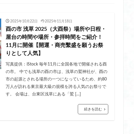
レディース
ヒーター ベスト 洗濯
ヒーターベスト 2025
ヒーターベ
ディース おすすめ
ヒーター手袋 おすすめ
ヒーター手袋 パソコン
2025年10月22日
2025年11月18日
ディース
ヒーター手袋 レディース 充電式
ヒーター手袋 指なし
ヒー
酉の市 浅草 2025（大酉祭）場所や日程・
防振
ビタミン c パック 韓国
ビタミン c マスク
ビタミン c マスク 
屋台の時間や場所・参拝時間をご紹介！
毎日
ビック サイト コスメ ウィーク
ビニール 傘 おしゃれ
ビニール
11月に開催【開運・商売繫盛を願うお祭
ゃれ 大きい
ビニール 傘 ジャンプ おしゃれ
ビニール傘
ビニール傘
りとして人気】
 レディース
ビューティー ワールド ジャパン 2025
ビューティー ワール
写真提供：iStock 毎年11月に全国各地で開催される酉
ド ジャパン 東京 来場 者 数
ビーチ サンダル 厚底
ファスナー圧縮バッ
の市。 中でも浅草の酉の市は、浅草の鷲神社が、酉の
ビーカー
ファン シート ベビーカー おすすめ
ファン 付き ベビーカー シ
市の起源とされる場所の一つになっているため、約80
ファン付きベスト レディース おしゃれ
ファン付きベスト レディース おす
万人が訪れる東京最大級の規模を誇る人気のお祭りで
す。 会場は、台東区浅草にある「鷲 […]
ゲン ペプチド
フィッシュコラーゲン
フェイクタイツ おすすめ
圧 おすすめ
フェイクタイツ 肌色
フェイクタイツ 裏起毛 おすすめ
続きを読む
グリセリン フリー
フェイス ポインター
フェイス ポインター おすすめ
ー リファ
フェイス ポインター 効果
フェイスシェーバー おすすめ
 おすすめ 女性
フェイスシェーバー パナソニック
フェイスシェーバー