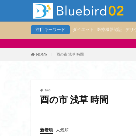
ハンズフリーシュー
ハンディファン 冷
ハンディファン 冷
注目キーワード
ダイエット
医療機器認証
デリ
ハンドソープ おす
ハンドソープ 泡ボ
30代・4
パスポートケース 
酉の市 浅草 時間
HOME
パスポートケース 
パスポートケース 
パスポートケースス
パソコン リュック
TAG
パソコン リュック
酉の市 浅草 時間
パソコン 入る リ
パンツ
パーカ
ヒップアップショー
新着順
人気順
ヒーター ベスト 