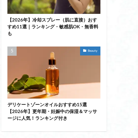
ポス棒
【2026年】冷却スプレー（肌に直接）おす
ット つけまつげ
すめ11選｜ランキング・敏感肌OK・無香料
も
 挟むタイプ
ン 医療機器 違い
Beauty
 mytrex
ョルダーバッグ
 持ち運び
ウォーマー コーヒー
デリケートゾーンオイルおすすめ15選
ィース
【2026年】更年期・妊娠中の保湿＆マッサ
ージに人気！ランキング付き
布