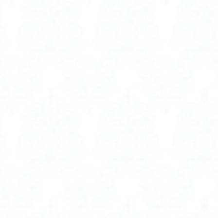
ャンプー 女性 市販
ボリュームアップシャンプー 市販
ャンプー 薄毛 女性
ボリュームアップシャンプー 薄毛 女性 市販
ポス
フェイスポインター
マイトレックス マッサージガン 医療機器認証
マグネ
げ wosado
マグネット つけまつげ ナチュラル
マグネット つけまつげ
TREX
マッサージガン uFit
マッサージガン 医療機器
マッサージガ
療機器認証 おすすめ
マッサージガン 医療機器認証済み
マッサージャーガン
療機器認証
マツエクコーティング剤
マツパコーティング剤
ママ シ
ママバッグ
ママバッグ人気
ミニ アイロン コテ コードレス
ードレス おすすめ
ミニアイロン コードレス
ミルク ウォーマー おすすめ
rutan
ミルクウォーマー おすすめ
ミルクウォーマー とは
ミルク
 ランキング
ミルクウォーマー 使い方
ミルクウォーマー 持ち運び
母乳 温め
ムダ毛
ムダ毛ケア
ムーン スター 防水スニーカー レデ
ミン c パック
メンズ ラッシュガード レギンス 水陸両用
ー ソーラー 充電器 日本製 おすすめ
モバイル バッテリー 超 小型 おすすめ
リー 軽量
モバイルバッテリー 日本 メーカー
モバイルバッテリー対応毛