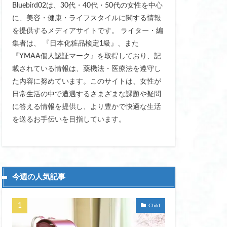
Bluebird02は、30代・40代・50代の女性を中心
スト マキタ
に、美容・健康・ライフスタイルに関する情報
を提供するメディアサイトです。 ライター・編
ター手袋 指先
集者は、 『日本化粧品検定1級』、また
おすすめ
『YMAA個人認証マーク』を取得しており、記
載されている情報は、薬機法・医療法を遵守し
 傘 おしゃれ 丈夫
た内容に努めています。このサイトは、女性が
 かわいい
日常生活の中で遭遇するさまざまな課題や疑問
ド ジャパン 東京
に答える情報を提供し、より豊かで快適な生活
グ おすすめ
を送るお手伝いを目指しています。
ート
すめ
今週の人気記事
Child
 フェリエ