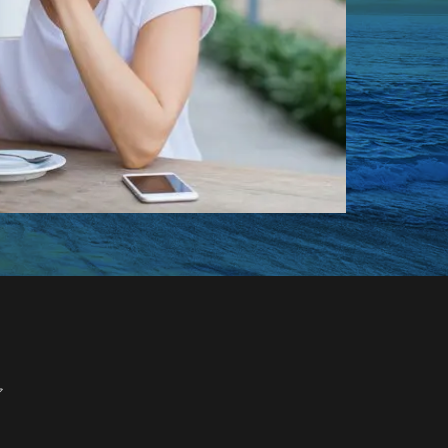
aoki
リップ美容液
アイロン コードレス
 おすすめ
 修学旅行 小学生
ア
量