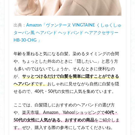
出典：
Amazon「
ヴァンテーヌ VINGTAINE くしゅくしゅ
ターバン風 ヘアバンド ヘッドバンド ヘアアクセサリー
HB-30-CHG
」
年齢を重ねると気になる白髪。染めるタイミングの合間
や、ちょっとした外出のときに「隠したい…」と思う方
も多いのではないでしょうか。そんなときに便利なの
が、
サッとつけるだけで白髪を簡単に隠すことができる
ヘアバンド
です。
おしゃれに見せながら自然に白髪を隠
せるので、40代・50代の女性に人気を集めています。
ここでは、白髪隠しにおすすめのヘアバンドの選び方
や、
楽天市場、Amazon、Yahoo!ショッピングで
40代・
50代の女性に人気がある、おすすめの商品
をご紹介しま
す。
ぜひ、購入する際の参考にしてみてくださいね。