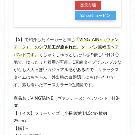
楽天市場
Yahooショッピン
グ
【5】で紹介したメーカーと同じ
「VINGTAINE（ヴァン
テーヌ）」の
シワ加工が施された
、ターバン風幅広ヘア
バンドです。
くしゅくしゅっとした生地の優しい付け心
地で、ゆったりと着用が可能。1直線タイプでシンプルな
がらも大人っぽいカジュアル感があるので、リラックス
タイムはもちろん、外出時の白髪隠しにもぴったりで
す。落ち着いたアースカラー4色展開です。
商品名：VINGTAINE（ヴァンテーヌ）ヘアバンド HB-
30
【サイズ】フリーサイズ（全長:縦約14.5cm×横約
25cm）
【幅】‐