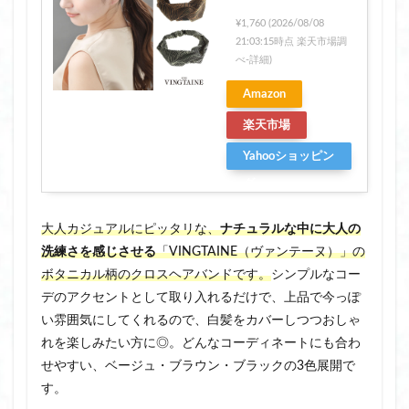
¥1,760
(2026/08/08
21:03:15時点 楽天市場調
べ-
詳細)
Amazon
楽天市場
Yahooショッピン
グ
大人カジュアルにピッタリな、
ナチュラルな中に大人の
洗練さを感じさせる
「VINGTAINE（ヴァンテーヌ）」の
ボタニカル柄のクロスヘアバンドです。
シンプルなコー
デのアクセントとして取り入れるだけで、上品で今っぽ
い雰囲気にしてくれるので、白髪をカバーしつつおしゃ
れを楽しみたい方に◎。どんなコーディネートにも合わ
せやすい、ベージュ・ブラウン・ブラックの3色展開で
す。