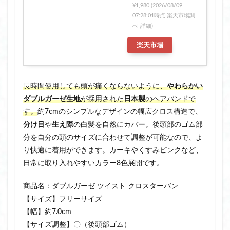
¥1,980
(2026/08/09
07:28:01時点 楽天市場調
べ-
詳細)
楽天市場
長時間使用しても頭が痛くならないように、
やわらかい
ダブルガーゼ生地
が採用された
日本製
のヘアバンドで
す。
約7cmのシンプルなデザインの幅広クロス構造で、
分け目
や
生え際
の白髪を自然にカバー。後頭部のゴム部
分を自分の頭のサイズに合わせて調整が可能なので、よ
り快適に着用ができます。カーキやくすみピンクなど、
日常に取り入れやすいカラー8色展開です。
商品名：ダブルガーゼ ツイスト クロスターバン
【サイズ】フリーサイズ
【幅】約7.0cm
【サイズ調整】〇（後頭部ゴム）