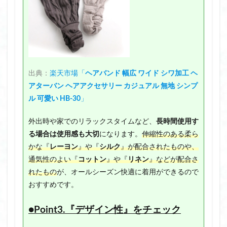
出典：
楽天市場「
ヘアバンド 幅広 ワイド シワ加工 ヘ
アターバン ヘアアクセサリー カジュアル 無地 シンプ
ル 可愛い HB-30
」
外出時や家でのリラックスタイムなど、
長時間使用す
る場合は使用感も大切
になります。
伸縮性のある柔ら
かな『
レーヨン
』や『
シルク
』が配合されたものや、
通気性のよい『
コットン
』や『
リネン
』などが配合さ
れたもの
が、オールシーズン快適に着用ができるので
おすすめです。
●Point3.『デザイン性』をチェック