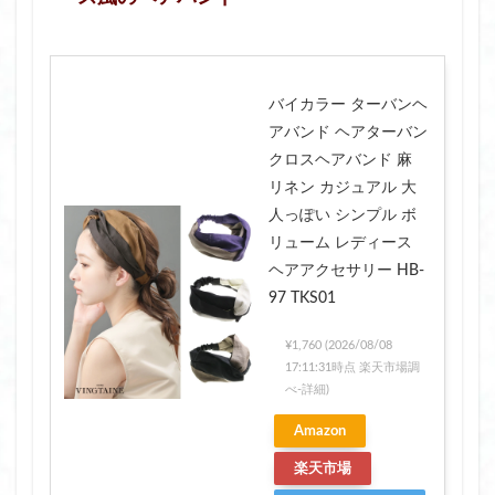
バイカラー ターバンヘ
アバンド ヘアターバン
クロスヘアバンド 麻
リネン カジュアル 大
人っぽい シンプル ボ
リューム レディース
ヘアアクセサリー HB-
97 TKS01
¥1,760
(2026/08/08
17:11:31時点 楽天市場調
べ-
詳細)
Amazon
楽天市場