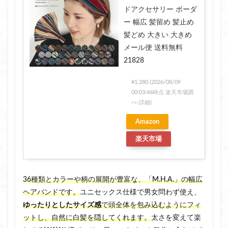
ドアクセサリー ボーダ
ー 幅広 髪留め 髪止め
髪どめ 大きい 大きめ
メール便 送料無料
21828
¥1,280
(2026/08/09
00:03:46時点 楽天市場調
べ-
詳細)
Amazon
楽天市場
36種類とカラーや柄の展開が豊富な、「M.H.A.」の幅広
ヘアバンドです。
ユニセックス仕様で男女問わず使え、
ゆったりとしたサイズ感
で頭全体を包み込むようにフィ
ットし、自然に白髪を隠してくれます。
太さを変えて楽