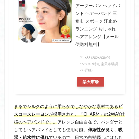
アーターバン ヘッドバ
ンド ヘアーバンド 三
角巾 スポーツ 汗止め
ランニング おしゃれ
ヘアアレンジ【メール
便送料無料】
¥1,683
(2026/08/09
15:50:07時点 楽天市場調
べ-
詳細)
楽天市場
まるでシルクのように柔らかでしなやかな素材である
ビ
スコースレーヨン
が採用された、「CHARM」の2WAY仕
様のヘアバンドです。
アレンジ自由自在で、バンダナと
してもヘアバンドとしても使用可能。
伸縮性が良く、吸
湿・給水性に優れている
ので、日常の白髪隠しにはもち