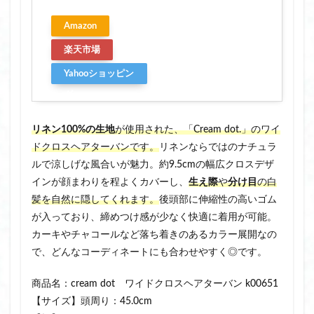
Amazon
楽天市場
Yahooショッピン
グ
リネン100%の生地
が使用された、「Cream dot.」のワイ
ドクロスヘアターバンです。
リネンならではのナチュラ
ルで涼しげな風合いが魅力。約9.5cmの幅広クロスデザ
インが顔まわりを程よくカバーし、
生え際
や
分け目
の白
髪を自然に隠してくれます。
後頭部に伸縮性の高いゴム
が入っており、締めつけ感が少なく快適に着用が可能。
カーキやチャコールなど落ち着きのあるカラー展開なの
で、どんなコーディネートにも合わせやすく◎です。
商品名：cream dot ワイドクロスヘアターバン k00651
【サイズ】頭周り：45.0cm