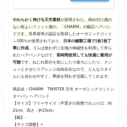
グ
やわらかく伸びる天竺素材
が採用された、締め付け感の
ない程よいフィット感の、「CHARM」の幅広ヘアバン
ドです。
世界基準の認証を取得したオーガニックコット
ン100％が使用されており、
日本の縫製工場で1枚1枚丁
寧に作成
。ゴムは使わずに生地の伸縮性を利用して作ら
れたヘアバンドなので、
長時間使用しても快適に着用が
可能
です。ねじれ部分を前にしたり後ろにしたり、クシ
ュッとさせたりアレンジ自由自在なので、どんなスタイ
ルにも合わせやすく、季節を問わず活躍してくれます。
商品名：CHARM TWISTER 天竺 オーガニックコットン
ターバン ヘアバンド
【サイズ】フリーサイズ（平置きの状態でかぶり口：約
21cm、高さ：約15cm）
【幅】‐
【サイズ調整】×