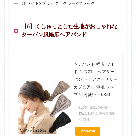
ー、ホワイト×ブラック、グレー×ブラック
【6】くしゅっとした生地がおしゃれな
ターバン風幅広ヘアバンド
ヘアバンド 幅広 ワイ
ド シワ加工 ヘアター
バン ヘアアクセサリー
カジュアル 無地 シン
プル 可愛い HB-30
¥1,584
(2026/08/08
17:11:31時点 楽天市場調
べ-
詳細)
Amazon