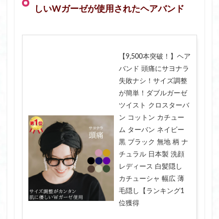
しいWガーゼが使用されたヘアバンド
【9,500本突破！】ヘア
バンド 頭痛にサヨナラ
失敗ナシ！サイズ調整
が簡単！ダブルガーゼ
ツイスト クロスターバ
ン コットン カチュー
ム ターバン ネイビー
黒 ブラック 無地 柄 ナ
チュラル 日本製 洗顔
レディース 白髪隠し
カチューシャ 幅広 薄
毛隠し【ランキング1
位獲得