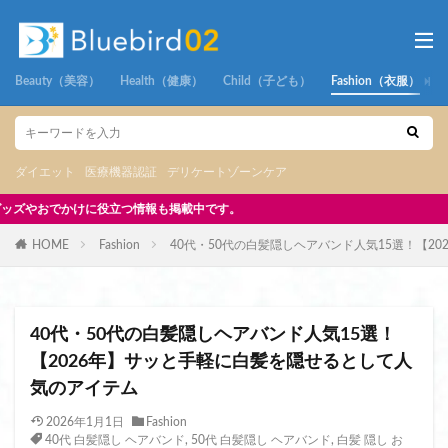
Beauty（美容）
Health（健康）
Child（子ども）
Fashion（衣服）
ダイエット
医療機器認証
デリケートゾーンケア
中です。
HOME
Fashion
40代・50代の白髪隠しヘアバンド人気15選！【2
40代・50代の白髪隠しヘアバンド人気15選！
【2026年】サッと手軽に白髪を隠せるとして人
気のアイテム
2026年1月1日
Fashion
40代 白髪隠し ヘアバンド
,
50代 白髪隠し ヘアバンド
,
白髪 隠し お