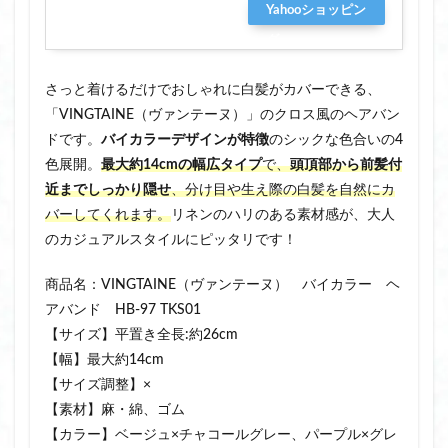
Yahooショッピン
グ
さっと着けるだけでおしゃれに白髪がカバーできる、
「VINGTAINE（ヴァンテーヌ）」のクロス風のヘアバン
ドです。
バイカラーデザインが特徴
のシックな色合いの4
色展開。
最大約14cmの幅広タイプ
で、
頭頂部から前髪付
近までしっかり隠せ
、分け目や生え際の白髪を自然にカ
バーしてくれます。
リネンのハリのある素材感が、大人
のカジュアルスタイルにピッタリです！
商品名：VINGTAINE（ヴァンテーヌ） バイカラー ヘ
アバンド HB-97 TKS01
【サイズ】平置き全長:約26cm
【幅】最大約14cm
【サイズ調整】×
【素材】麻・綿、ゴム
【カラー】ベージュ×チャコールグレー、パープル×グレ