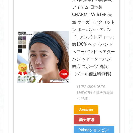
アイテム 日本製
CHARM TWISTER 天
竺 オーガニックコット
ン ターバン ヘアバン
ド | メンズ レディース
綿100% ヘッドバンド
ヘアーバンド ヘアター
バン ヘアーターバン
幅広 スポーツ 洗顔
【メール便送料無料】
¥1,782
(2026/08/09
15:50:07時点 楽天市場調
べ-
詳細)
Amazon
楽天市場
Yahooショッピン