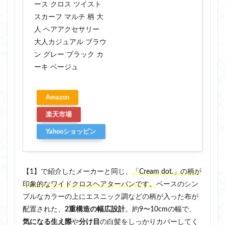
ース クロス ツイスト
スカーフ マルチ 柄 大
人 ヘアアクセサリー
大人カジュアル ブラウ
ン グレー ブラック カ
ーキ ベージュ
Amazon
楽天市場
Yahooショッピン
グ
【1】で紹介したメーカーと同じ、
「Cream dot.」の柄が
印象的なワイドクロスヘアターバンです。
ベースのシン
プルなカラーの上にエスニック調などの柄が入った布が
配置された、
2重構造の幅広設計
。約9〜10cmの幅で、
気になる生え際
や
分け目
の白髪をしっかりカバーしてく