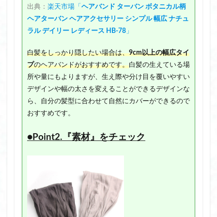
出典：
楽天市場「
ヘアバンド ターバン ボタニカル柄
ヘアターバン ヘアアクセサリー シンプル 幅広 ナチュ
ラル デイリー レディース HB-78
」
白髪をしっかり隠したい場合は、
9cm以上の幅広タイ
プ
のヘアバンドがおすすめです。
白髪の生えている場
所や量にもよりますが、生え際や分け目を覆いやすい
デザインや幅の太さを変えることができるデザインな
ら、自分の髪型に合わせて自然にカバーができるので
おすすめです。
●Point2.『素材』をチェック