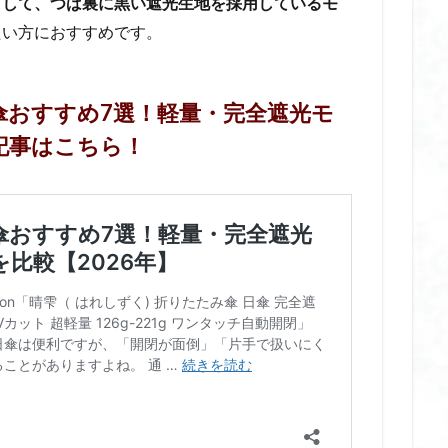
として、つば裏に黒い遮光生地を採用しているモ
り 歴史
根津神社 つつじ祭り 見頃
根津神社 つつじ苑
椅子 に ク
たい方におすすめです。
椅子 クッション おすすめ
椅子 クッション 疲れない
椅子 クッショ
長時間
椅子 クッション 骨盤
椅子 用 クッション 腰痛
楽天人気商品
機内持ち込み ヘアアイロン
機内持ち込み ヘアアイロン おすすめ
傘おすすめ7選！軽量・完全遮光モ
母乳 温め
毛穴 パック
毛穴 ベースメイク おすすめ
毛穴 下
記事はこちら！
ック
毛穴の汚れ
毛穴ケア
毛穴ケア おすすめ
毛穴ケア パック
水で膨らむ 土嚢 dcm
水で膨らむ 土嚢 アイリスオーヤマ
水で膨らむ
ビバホーム
水で膨らむ 土嚢 ホームセンター
水で膨らむ 土嚢 再利用
処分
水で膨らむ 土嚢 捨て方
水で膨らむ 土嚢 繰り返し
水で膨らむ 
リンク 対応 おしゃれ
水筒 スポーツ ドリンク 対応 おすすめ
氷嚢
氷
氷嚢 おすすめ
氷嚢 かわいい
氷嚢 アイシング
氷嚢 ゴルフ
汗取り インナー
汗取り インナー おすすめ
汗取り インナー カップ
カップ付き おすすめ
汗取り インナー ブラの下
汗取り インナー ベルメゾ
汗取り ブラトップ
汗取りインナー ランキング
汗取りインナー 強力 
め
汗染み防止 スプレー
汗染み防止 スプレー 効果
汗染み防止 ス