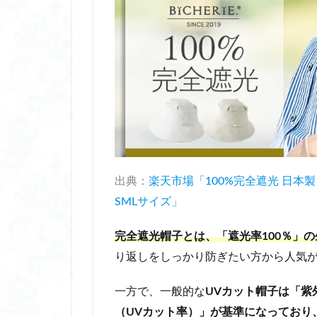
子ども 日焼け止め
子連れ旅行におす
完全 遮光 帽子 ブ
完全 遮光 日傘 折
寝る時用シルク保
小学生 修学旅行 
小学生 修学旅行 
小学生 水着 おす
尿モレ 対策
出典：
楽天市場「100%完全遮光 日本製
年末年始 プチ ギ
SMLサイズ」
抗菌靴下
折
完全遮光帽子とは、「遮光率100％」
挟む ホットビュー
り返しをしっかり防ぎたい方から人気
携帯浄水器 日本製
放生会 おはじき
一方で、一般的な
UVカット帽子は「紫
放生会 出店
（UVカット率）」が基準になっており