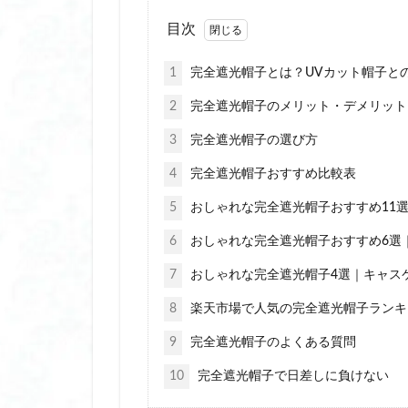
冷却プレート付き
目次
冷感ポンチョ
冷感ポンチョ ザム
1
完全遮光帽子とは？UVカット帽子と
冷房対策 重ね履き
2
完全遮光帽子のメリット・デメリット
切子 グラス プレ
3
完全遮光帽子の選び方
切子 グラス 日本
前髪用 ミニアイロ
4
完全遮光帽子おすすめ比較表
剥が せる ジェル 
5
おしゃれな完全遮光帽子おすすめ11
剥が せる ジェル 
6
おしゃれな完全遮光帽子おすすめ6選
剥がせるジェルネ
7
おしゃれな完全遮光帽子4選｜キャス
割れない ミラー 
8
楽天市場で人気の完全遮光帽子ランキ
割れない ミラー 
加湿器 卓上 オフ
9
完全遮光帽子のよくある質問
卓上 加湿 器 静か
10
完全遮光帽子で日差しに負けない
卓上 加湿器 小型