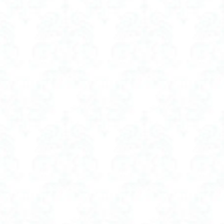
ッションをつける
ン 西川
母の日 グルメ
地 おすすめ
 土嚢 カインズ
土嚢袋
水の備蓄
嚢 amazon
氷嚢 ゴルフ おすすめ
 付き
ン
レディース
プレー 衣類