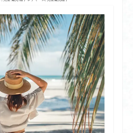
ット
リンゴ 酢 ダイエット どれがいい
リンゴ酢 おすすめ ダイエット
ト 効果
リンゴ酢 ダイエット 飲むタイミング
リンゴ酢 ダイエット 飲む
 効果
ルネサンス ツイスト ステッパー
レインハット
レチノール 
 敏感肌
レチノール 敏感肌
レチノール 敏感肌 おすすめ
レチノール
用
レチノール 美容液 敏感肌
レディース 磁気 ネックレス 医療 機器 認
ジ
ロウヤ ファンシート
ロウヤ ベビーカーファンシート
ローズヒ
ー おすすめ
ワンデー ヘアカラー スプレー
ワンデー ヘアカラー マスカ
ー ワックス
一般医療機器 リカバリーウェア
中学生 スク水
中敷き
製
乳酸菌 1兆個サプリ おすすめ
乳酸菌 おすすめ サプリ
乾燥肌
えとり おすすめ
五本指ソックス 冷えとり ハイソックス
五本指ソックス
えとり 人気
会社 の 椅子 クッション
会陰マッサージ オイル
年期 オイル おすすめ
低刺激処方
低糖質 食材
低糖質ダイエット
保冷剤 ステンレス
保冷剤 ステンレス おすすめ
保冷剤 ステンレス デ
 比較
保冷剤 チタン ステンレス 違い
保湿
保湿 入浴剤 子供
保湿入浴剤
保湿入浴剤 アトピー
修学 旅行 小学生 高学年 リュック おし