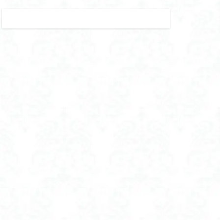
子 つば 広
遮光 折りたたみ 日傘
サイズ
ク 男の子
 日本製 おすすめ
フト おすすめ
ドソープ おすすめ
 おすすめ
抜け毛
浄水器
放生会 いつ
クセス
 最終日 何時まで