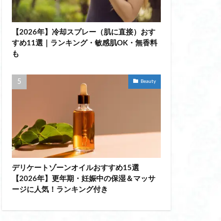
ル
【2026年】冷却スプレー（肌に直接）おす
振
すめ11選｜ランキング・敏感肌OK・無香料
哺乳瓶ウォーマー
も
パコス
 美容液 効果
Beauty
おすすめ
 デパコス
おすすめ
デリケートゾーンオイルおすすめ15選
【2026年】更年期・妊娠中の保湿＆マッサ
 頭頂部
ージに人気！ランキング付き
 クッション おすすめ