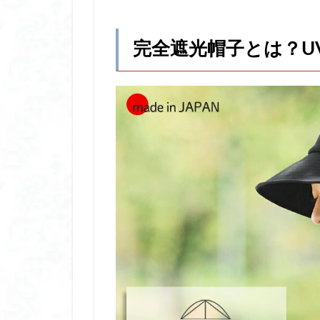
厚底 サンダル
厚底 サンダル ブ
完全遮光帽子とは？U
厚底サンダル 人
双眼鏡 防振 おす
唇 美容液
唇
唇 美容液 ナイト 
土屋 鞄 ランドセ
圧縮ポーチ
多汗症 インナー 
夜間授乳
大
大風量 ドライヤー
大風量 ドライヤー
女性 薄毛 部分 ウ
妊娠 乳酸菌 おす
子ども 日焼け止め