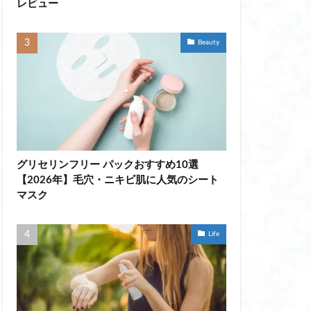
レビュー
ディミスト おすすめ
Beauty
ョ 比較
ビール
切子 グラス 安い
ル ベース おすすめ
ェル ネイル 剥がし 方
グリセリンフリー パックおすすめ10選
【2026年】毛穴・ニキビ肌に人気のシート
ラー ニトリ
マスク
ミラー 大型
Life
器 ペットボトル
上加湿器 オフィス