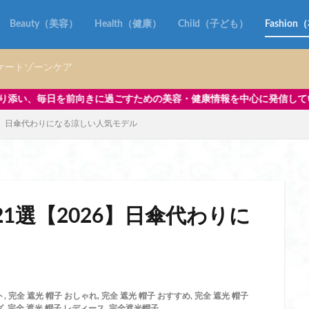
ッグ 水筒
ランドセルにつける バッグ
ランドセルにつけるバッグ
り リュック
ランドセルみたいな リュック
ランドセルを財布にリメイク
Beauty（美容）
Health（健康）
Child（子ども）
Fashio
ク
ランドセルリメイク askal
ランドセルリメイク おしゃれ
 二つ折り 財布
ランドセルリメイク 土屋鞄
ランドセルリメイク 工房
ケートゾーンケア
ク 後悔
ランドセルリメイク 財布
ランドセルリメイク 財布 土屋鞄
ための美容・健康情報を中心に発信しています。さらに、子どもグッズや
クおすすめ
ランドセルリメイク人気店
ランドセルリメイク財布
6】日傘代わりになる涼しい人気モデル
ク ノースフェイス
ランドセル再利用
ランドセル型リュック 小学校
イベント
リカバリーウェア 一般医療機器
リカバリーウェア 一般医療機器 
一般医療機器 おすすめ
リカバリーウェア 一般医療機器 パジャマ
一般医療機器 ベネクス
リカバリーウェア 一般医療機器 効果
一般医療機器 安い
リカバリーウェア 一般医療機器認定
リップ 美容液
1選【2026】日傘代わりに
すめ
リップ美容液 ランキング
リファ ハート コーム
リファ ミニ
む
リポソーム お試し
リポソーム ビタミンc
リポソーム ビタミンc
ンC ランキング
リポソーム ビタミンc 効果
リポソームとは ビタミンc
c ランキング
リポソームビタミンCとは
リメイクギフト
リュック
ト
,
完全 遮光 帽子 おしゃれ
,
完全 遮光 帽子 おすすめ
,
完全 遮光 帽子
グ
,
完全 遮光 帽子 レディース
,
完全遮光帽子