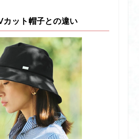
厚底 サンダル スニーカー
厚底 サンダル スポーツ
厚底 サンダル ヒー
ランド
厚底 サンダル レディース
厚底 サンダル 歩きやすい ブランド
Vカット帽子との違い
気ブランド
厚底サンダル 人気ブランド レディース
双眼鏡 コンサート 防
すめ
双眼鏡 防振 コンサート
可愛いビニール傘
和せいろ 日本製
 美容液 おすすめ
唇 美容液 とは
唇 美容液 はちみつ
唇 美容液 デ
ケア
唇 美容液 プレゼント
唇 美容液 リップ
唇 美容液 人気
唇
ルリメイク ブログ
土屋鞄 ランドセルリメイク 料金
圧縮トラベルポーチ 
圧縮ポーチ おすすめ
夏 クールシャンプー 女性
夏疲れ
レディース おすすめ
多汗症 インナーレディース おすすめ
夜 リップケア
きな 胸を小さく見せるブラ 人気
大風量 ドライヤー
大風量 ドライヤー 
 コイズミ
大風量 ドライヤー テスコム
大風量 ドライヤー パナソニック
 ランキング
大風量 ドライヤー 安い
女性 乳酸菌 おすすめ
イッグ おすすめ
女性向け フェイスシェーバー おすすめ
女性用 ウィッグ
すめ
妊活 乳酸菌 おすすめ
姿勢 サポート クッション
姿勢 サポート
子ども 日焼け止め スプレー
子ども 日焼け止め ノンケミカル