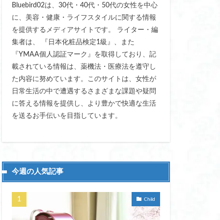
Bluebird02は、30代・40代・50代の女性を中心
量
に、美容・健康・ライフスタイルに関する情報
を提供するメディアサイトです。 ライター・編
初心者 おすすめ
集者は、 『日本化粧品検定1級』、また
 敏感肌 大丈夫
『YMAA個人認証マーク』を取得しており、記
定 おしゃれ
載されている情報は、薬機法・医療法を遵守し
ップティー
た内容に努めています。このサイトは、女性が
ラ
日常生活の中で遭遇するさまざまな課題や疑問
に答える情報を提供し、より豊かで快適な生活
 ダイエット
を送るお手伝いを目指しています。
乾燥肌ケア
 冷えとり レディース
便利なアイテム
今週の人気記事
メリット
保湿ボディーソープ
Child
ゃれ
健康維持