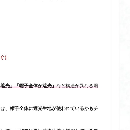
放生会 福岡 2025
放生会 見世物 小屋
放生会 駐車場
敏感肌
日焼け止め
敏感肌ショーツ
敏感肌ボディソープ
文京 つつじまつり
り
旅行 圧縮ポーチ おすすめ
旅行グッズ
日やけ止め くすみ 人気
開閉
日傘 完全 遮光 人気 折りたたみ
日傘 完全 遮光 折りたたみ おしゃれ
りたたみ 人気
日傘 完全 遮光 折りたたみ 軽量
日傘 折りたたみ 完全 遮光
全 遮光 人気 ブランド
日傘 折りたたみ 完全 遮光 晴雨 兼用
全 遮光 自動 開閉 軽量
日傘 折りたたみ 完全遮光 人気ブランド
防ぐ）
自動開閉 ブランド
日傘 折りたたみ 自動開閉 人気
日傘 折りたたみ 自動開
メリット
日傘 自動開閉 完全遮光
日傘 自動開閉 形状記憶
日傘 軽量
光
日本三大曳山祭
日本製 せいろ
日本製 アイマスク 睡眠
日
み遮光」「帽子全体が遮光」
など構造が異なる場
ップ uv
日焼け止め ノンケミカル
暑さ 対策 おすすめ
暑さ 対策
スプレー
暑さ 対策 グッズ 屋外 長時間
暑さ 対策 ファン
暑さ 対策
方は、
帽子全体に遮光生地が使われているかもチ
暑さ対策
暑さ対策グッズ
更年期 デリケートゾーン
服 汗染み
ーティング剤
束感まつ毛
根津 神社 つつじ祭り 開花状況
根津神社 つ
 2026
根津神社 つつじ祭り 屋台
根津神社 つつじ祭り 御朱印