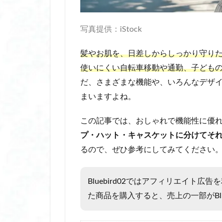
傘 透明 おしゃれ
光る耳かき キッズ
写真提供：iStock
入れ墨隠しシール
内 転 筋 トレーニ
髪やお肌を、日差しからしっかり守り
内 転 筋 筋 トレ 
使いにくい自転車移動や通勤、子ども
内転筋 トレーニン
だ、さまざまな機能や、いろんなデザ
内転筋 筋トレ 女性
まいますよね。
内転筋シェイパー
この記事では、おしゃれで機能性に優
冬の快適グッズ
プ・ハット・キャスケットに分けてそ
冷えとりソックス
るので、ぜひ参考にしてみてください
冷え性対策
冷凍庫 スリム 安
Bluebird02ではアフィリエイト
冷却スプレー 肌に
た商品を購入すると、売上の一部がBlu
冷却プレート ネ
冷却プレート付き