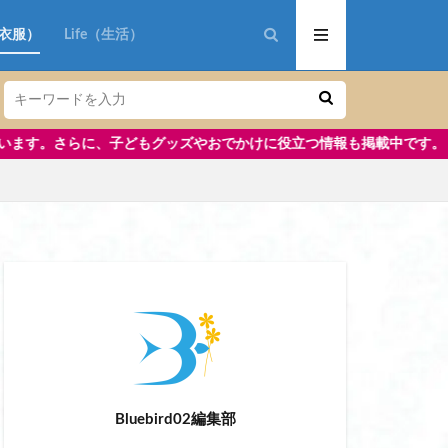
n（衣服）
Life（生活）
おでかけに役立つ情報も掲載中です。
aoki
リップ美容液
アイロン コードレス
 おすすめ
Bluebird02編集部
 修学旅行 小学生