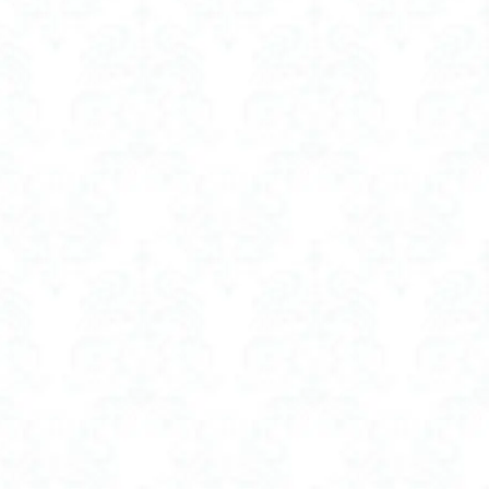
 人気
閉 軽量
 人気
焼け止め
 グッズ
 室内
防止
つじ 開花状況