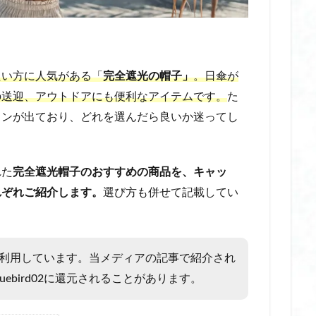
充電式 電気毛布 コードレス
光る耳かき
光る耳かき amazon
光る耳かき シリコン
光る耳かき セット
光る耳かき ピンセット
公園用バッグ
内 転 筋 ems
内 転 筋 を 鍛える グッズ
内 転 
ング 器具 おすすめ
内 転 筋 ボール 挟み内 転 筋 ボール 挟み
内 転 筋 筋
たい方に人気がある「
完全遮光の帽子」
。日傘が
寝 ながら
内 転 筋 鍛える
内転筋 グッズ おすすめ
内転筋 トレーニン
の送迎、アウトドアにも便利なアイテムです。
た
グ 器具 効果
内転筋 器具
内転筋 挟む 効果
内転筋 筋トレ 器具
インが出ており、どれを選んだら良いか迷ってし
 グッズ
内転筋 筋トレ 寝ながら
内転筋 鍛える 器具 おすすめ
内転
 おすすめ
内転筋トレーニング 器具 ランキング
円形脱毛症
冬の乾
れた
完全遮光帽子のおすすめの商品を、キャッ
冬の祭り
冬の防寒アイテム
冬用 アームウォーマー
冬用手袋
れぞれご紹介します。
選び方も併せて記載してい
 シルク
冷えとり靴下
冷えとり靴下 おすすめ
冷え対策
冷え
。
冷凍庫 スリム おすすめ
冷凍庫 スリム アクア
冷凍庫 スリム ランキング
い
冷凍庫 スリム 小型
冷凍庫 縦型 スリム
冷却スプレー
冷却
広告を利用しています。当メディアの記事で紹介され
直接
冷却スプレー 肌に直接 おすすめ
冷却スプレー 肌に直接 ビオレ
ebird02に還元されることがあります。
ックファン
冷却プレート ハンディファン
冷却プレート 仕組み
 ハンディファン
冷却プレート付きハンディファン 10000mah