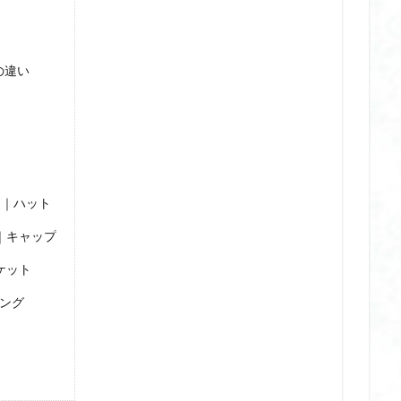
ハンディファン 日本製
冷感グッズ
冷感スプレー いい匂い
冷感ボ
冷感ポンチョ stead
冷感ポンチョ おすすめ
冷感ポンチョ サッカー
スト
冷感ポンチョ ランキング
冷感ポンチョ 令和の虎
冷感ポンチ
の違い
可能
切子 グラス おしゃれ
切子 グラス ウイスキー
切子 グラス 
ゼント
切子 グラス ペア
切子 グラス 名 入れ
切子 グラス 天満
酒
切子 グラス 江戸
切子 グラス 種類
前髪 ウィッグ 40 代
ン コードレス
剥が せる ジェル ネイル おすすめ
剥が せる ジェル ネイ
ネイル ベース 長持ち
剥が せる ジェル ネイル ペン タイプ
剥が せる ジ
選｜ハット
ネイル 比較
剥がせる ジェルネイル オフ
剥がせるジェルネイル
｜キャップ
イルベース
割れない ミラー
割れない ミラー おすすめ
割れない ミ
ケット
マグネット
割れない ミラー 全身
割れない ミラー 壁掛け
割れない 
ング
姿見
加湿器 オフィス 卓上 静か
加湿器 スチーム式 卓上 小型
ィス おしゃれ
医療機器認証
医療機器認証 マッサージガン
卒業記念
卓上 加湿器 おすすめ オフィス
卓上 加湿器 スチーム式
卓上 加湿
卓上 加湿器 気化式
卓上 加湿器 静音
卓上加湿器 おすすめ
卓