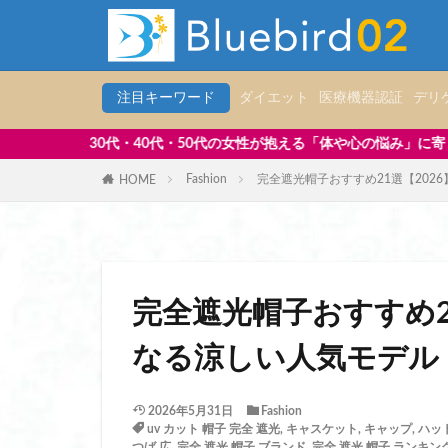
ランドセル 補助バ
ランドセルの代わ
ランドセルリメイ
ランドセルリメイク
注目キーワード
ダイエット
医療機器認証
デリ
ランドセルリメイ
0代の女性が抱える「体や心の悩み」に寄り添い、毎日を前向きに過ごす
ランドセルリメイ
Fashion
完全遮光帽子おすすめ21選【202
HOME
ランドセルリュッ
リアルマッチング
リカバリーウェア 
リカバリーウェア 
リカバリーウェア 
完全遮光帽子おすすめ2
リップ美容液 おす
なる涼しい人気モデル
リポソーム いつ飲
リポソーム ビタミ
2026年5月31日
Fashion
リポソームビタミン
uv カット 帽子 完全 遮光
,
キャスケット
,
キャップ
,
ハッ
つば 広
,
完全 遮光 帽子 ブランド
,
完全 遮光 帽子 ランキン