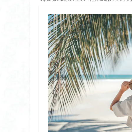
リンゴ 酢 ダイエ
リンゴ酢 ダイエッ
ルクセア 鼻美顔器
レチノール 初心者
レチノール 敏感肌
レディースジャー
ワンデー ヘアカラ
ワンデー ヘアカラ
中華 せいろ 日本
五本指ソックス 冷
五本指ソックス 冷
会陰マッサージ 更
便利アイテム
保冷剤 ステンレス
保湿マスク