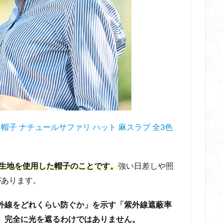
 ポンプ
子ども 日焼け止め ランキング
子ども 除毛
子連れ旅行
すめ
完全 遮光 帽子 おしゃれ
完全 遮光 帽子 おすすめ
完全 遮光 帽
ランド
完全 遮光 帽子 ランキング
完全 遮光 帽子 レディース
完全 
りたたみ
完全遮光帽子
家族旅行
寝るとき専用マスク おすすめ
湿マスク
小学校 リュック ランドセル代わり
小学生 修学旅行 リュック 
リュック ノース フェイス
小学生 修学旅行 リュック 何リットル
リュック 大きさ
小学生 修学旅行 リュック 女の子
小学生 修学旅行 リュッ
すめ
小学生グッズ
就寝用ソックス
就寝用マスク
就寝用マスク
展示会
帰省
帽子型ヘルメット
年末年始 ギフト
年末年始 ギ
 帽子 ナチュールサファリ ハット 麻スラブ 全3色
フト
思い出を形に
惣田製作所 ネックマッサージャー
手湿疹 ハン
りたたみ 日傘 完全 遮光
折りたたみ 日傘 自動開閉
折り畳み傘 晴雨兼用
の生地を使用した帽子のことです。
強い日差しや照
ラー
挟む ホットビューラー おすすめ
携帯ミルクウォーマー
携帯
があります。
携帯浄水器 災害用
撥水グローブ
撥水ハット
放生会 2025
放生会 お化け屋敷
放生会 ちゃんぽん
放生会 とは
放生会 ア
外線をどれくらい防ぐか」を示す「紫外線遮蔽率
放生会 場所
放生会 屋台
放生会 時間
放生会 最寄り駅
放生会
、完全に光を遮るわけではありません。