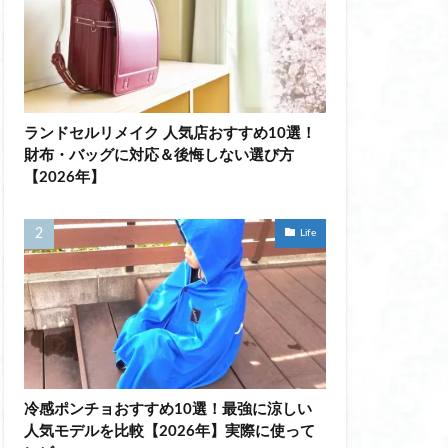
光る耳かき おすすめ
光る耳かき 充電
筋 トレーニング 器
 トレ 女性 簡単
グ 器具
ランドセルリメイク 人気店おすすめ10選！
財布・バッグに対応＆後悔しない選び方
【2026年】
筋シェイパー
燥対策
Life
冷えとり 靴下
性 靴下 おすすめ
スプレー おすすめ
冷感ポンチョおすすめ10選！最強に涼しい
人気モデルを比較【2026年】実際に使って