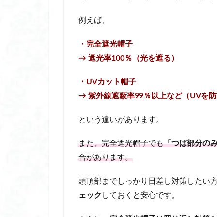
放生会 福岡
例えば、
敏感肌 おすすめ 
文京花の五大まつ
・完全遮光帽子
日傘 メンズ 自動
→ 遮光率100％（光を遮る）
日傘 完全 遮光 折
日傘 折りたたみ 完
・UVカット帽子
日傘 折りたたみ 完
→ 紫外線遮蔽率99％以上など（UVを
日傘 折りたたみ 
という違いがあります。
日傘 自動開閉 デ
日傘 軽量 完全遮
また、完全遮光帽子でも
「つば部分の
日焼け止め トーンア
合があります。
暑さ 対策 グッズ 
頭頂部までしっかり日差し対策したい
暑さ 対策 屋外
ェック
しておくと安心です。
束 感 まつ毛 コ
根津神社 つつじ祭り