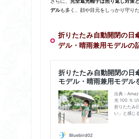
さらに、
完全遮光帽子は照り返し対策
根津神社 つつじ祭
デル
も多く、顔や目元をしっかり守り
椅子 クッション
椅子 クッション 
楽天市場人気商品
折りたたみ自動開閉の日
母の日 プレゼント
デル・晴雨兼用モデルの
毛穴 引き締め パ
水で膨らむ 土嚢
水で膨らむ 土嚢 
水で膨らむ 土嚢 
水筒 スポーツ ド
氷嚢 おしゃれ
氷嚢 スポーツ 用
汗取り インナー 
汗取り パッド
汗染み防止 おすす