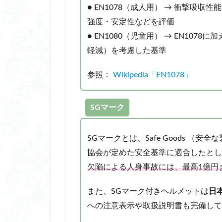
● EN1078（成人用） → 衝撃吸
根津神社 つつじ祭
強度・安定性などを評価
椅子 クッション
● EN1080（児童用） → EN10
椅子 クッション 
軽減）を考慮した基準
楽天市場人気商品
母の日 プレゼント
参照：
Wikipedia「EN1078」
毛穴 引き締め パ
水で膨らむ 土嚢
SGマーク
水で膨らむ 土嚢 
水で膨らむ 土嚢 
SGマークとは、Safe Goods 
水筒 スポーツ ド
協会が定めた安全基準に適合したとし
氷嚢 おしゃれ
欠陥による人身事故には、最高1億円
氷嚢 スポーツ 用
汗取り インナー 
また、SGマーク付きヘルメットは
日
汗取り パッド
への注意表示や取扱説明書も完備して
汗染み防止 おすす