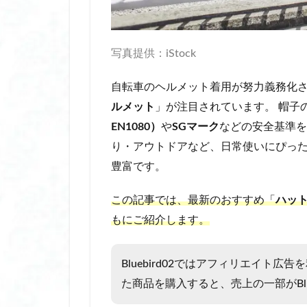
傘 透明 おしゃれ
光る耳かき キッズ
入れ墨隠しシール
写真提供：iStock
内 転 筋 トレーニ
自転車のヘルメット着用が努力義務化
内 転 筋 筋 トレ 
ルメット
」が注目されています。 帽子
内転筋 トレーニン
EN1080）
や
SGマーク
などの安全基準を
内転筋 筋トレ 女性
り・アウトドアなど、日常使いにぴっ
内転筋シェイパー
豊富です。
冬の快適グッズ
冷えとりソックス
この記事では、最新のおすすめ「
ハット
冷え性対策
もにご紹介します。
冷凍庫 スリム 安
冷却スプレー 肌に
Bluebird02ではアフィリエイト
冷却スプレー 肌に
た商品を購入すると、売上の一部がBlu
冷却プレート ハ