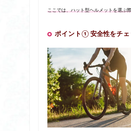
子ども 日焼け止め
ここでは、ハット型ヘルメットを選ぶ
子連れ旅行におす
完全 遮光 帽子 ブ
完全 遮光 日傘 折
ポイント① 安全性をチェ
寝る時用シルク保
小学生 修学旅行 
小学生 修学旅行 
小学生 水着 おす
尿モレ 対策
年末年始 プチ ギ
抗菌靴下
折
挟む ホットビュー
携帯浄水器 日本製
放生会 おはじき
放生会 出店