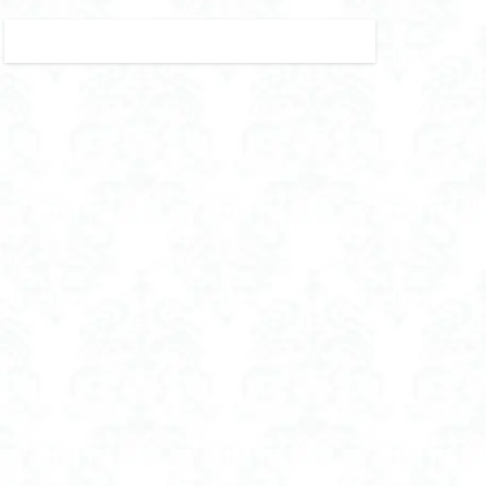
子 つば 広
遮光 折りたたみ 日傘
サイズ
ク 男の子
 日本製 おすすめ
フト おすすめ
ドソープ おすすめ
 おすすめ
抜け毛
浄水器
放生会 いつ
クセス
 最終日 何時まで