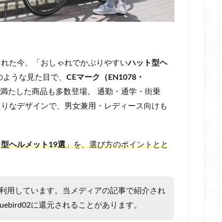
充電式 電気毛布 コードレス
光る耳かき
光る耳かき amazon
光る耳かき シリコン
光る耳かき セット
光る耳かき ピンセット
公園用バッグ
内 転 筋 ems
内 転 筋 を 鍛える グッズ
内 転 
ング 器具 おすすめ
内 転 筋 ボール 挟み内 転 筋 ボール 挟み
内 転 筋 筋
された今、「おしゃれでかぶりやすい
ハット型ヘ
寝 ながら
内 転 筋 鍛える
内転筋 グッズ おすすめ
内転筋 トレーニン
のような見た目で、
CEマーク（EN1078・
グ 器具 効果
内転筋 器具
内転筋 挟む 効果
内転筋 筋トレ 器具
満たした商品も多数登場。 通勤・通学・街乗
 グッズ
内転筋 筋トレ 寝ながら
内転筋 鍛える 器具 おすすめ
内転
たりなデザインで、男女兼用・レディース向けも
 おすすめ
内転筋トレーニング 器具 ランキング
円形脱毛症
冬の乾
冬の祭り
冬の防寒アイテム
冬用 アームウォーマー
冬用手袋
 シルク
冷えとり靴下
冷えとり靴下 おすすめ
冷え対策
冷え
型ヘルメット19選
」を、選び方のポイントとと
冷凍庫 スリム おすすめ
冷凍庫 スリム アクア
冷凍庫 スリム ランキング
い
冷凍庫 スリム 小型
冷凍庫 縦型 スリム
冷却スプレー
冷却
直接
冷却スプレー 肌に直接 おすすめ
冷却スプレー 肌に直接 ビオレ
広告を利用しています。当メディアの記事で紹介され
直接 ランキング
冷却スプレー 肌に直接 痛い
冷却プレート ネックファ
ebird02に還元されることがあります。
ンディファン
冷却プレート 仕組み
冷却プレート付き ハンディファン