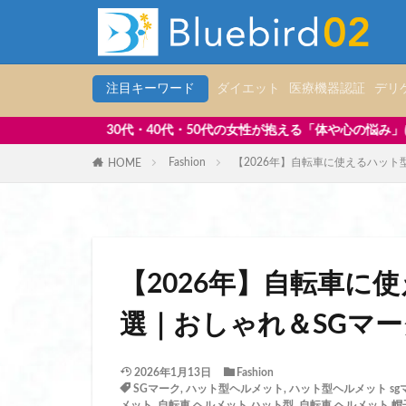
ランドセル 補助バ
ランドセルの代わ
ランドセルリメイ
ランドセルリメイク
注目キーワード
ダイエット
医療機器認証
デリ
ランドセルリメイ
・50代の女性が抱える「体や心の悩み」に寄り添い、毎日を前向きに過
ランドセルリメイ
Fashion
【2026年】自転車に使えるハット
HOME
ランドセルリュッ
リアルマッチング
リカバリーウェア 
リカバリーウェア 
リカバリーウェア 
【2026年】自転車に
リップ美容液 おす
選｜おしゃれ＆SGマー
リポソーム いつ飲
リポソーム ビタミ
2026年1月13日
Fashion
リポソームビタミン
SGマーク
,
ハット型ヘルメット
,
ハット型ヘルメット sg
メット
,
自転車 ヘルメット ハット型
,
自転車 ヘルメット 帽