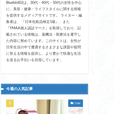
Bluebird02は、30代・40代・50代の女性を中心
量
に、美容・健康・ライフスタイルに関する情報
を提供するメディアサイトです。 ライター・編
初心者 おすすめ
集者は、 『日本化粧品検定1級』、また
 敏感肌 大丈夫
『YMAA個人認証マーク』を取得しており、記
定 おしゃれ
載されている情報は、薬機法・医療法を遵守し
ップティー
た内容に努めています。このサイトは、女性が
ラ
日常生活の中で遭遇するさまざまな課題や疑問
に答える情報を提供し、より豊かで快適な生活
 ダイエット
を送るお手伝いを目指しています。
乾燥肌ケア
 冷えとり レディース
便利なアイテム
今週の人気記事
メリット
保湿ボディーソープ
Child
ゃれ
健康維持