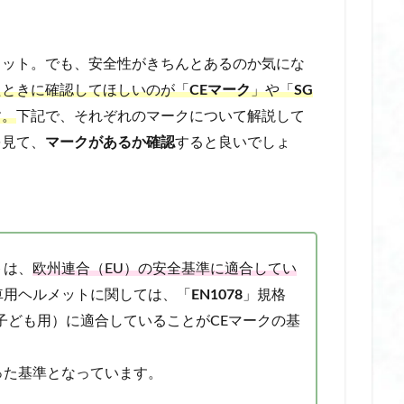
放生会 福岡 2025
放生会 見世物 小屋
放生会 駐車場
敏感肌
日焼け止め
敏感肌ショーツ
敏感肌ボディソープ
文京 つつじまつり
メット。でも、安全性がきちんとあるのか気にな
り
旅行 圧縮ポーチ おすすめ
旅行グッズ
日やけ止め くすみ 人気
たときに確認してほしいのが「
CEマーク
」や「
SG
開閉
日傘 完全 遮光 人気 折りたたみ
日傘 完全 遮光 折りたたみ おしゃれ
す。
下記で、それぞれのマークについて解説して
りたたみ 人気
日傘 完全 遮光 折りたたみ 軽量
日傘 折りたたみ 完全 遮光
を見て、
マークがあるか確認
すると良いでしょ
全 遮光 人気 ブランド
日傘 折りたたみ 完全 遮光 晴雨 兼用
全 遮光 自動 開閉 軽量
日傘 折りたたみ 完全遮光 人気ブランド
自動開閉 ブランド
日傘 折りたたみ 自動開閉 人気
日傘 折りたたみ 自動開
メリット
日傘 自動開閉 完全遮光
日傘 自動開閉 形状記憶
日傘 軽量
光
日本三大曳山祭
日本製 せいろ
日本製 アイマスク 睡眠
日
トは、
欧州連合（EU）の安全基準に適合してい
ップ uv
日焼け止め ノンケミカル
暑さ 対策 おすすめ
暑さ 対策
車用ヘルメットに関しては、「
EN1078
」規格
スプレー
暑さ 対策 グッズ 屋外 長時間
暑さ 対策 ファン
暑さ 対策
子ども用）に適合していることがCEマークの基
暑さ対策
暑さ対策グッズ
更年期 デリケートゾーン
服 汗染み
ーティング剤
束感まつ毛
根津 神社 つつじ祭り 開花状況
根津神社 つ
った基準となっています。
 2026
根津神社 つつじ祭り 屋台
根津神社 つつじ祭り 御朱印