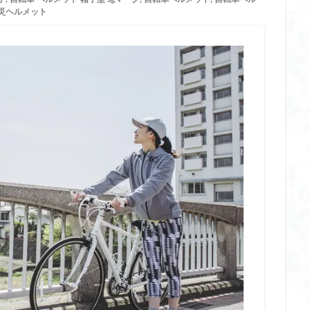
ット
リンゴ 酢 ダイエット どれがいい
リンゴ酢 おすすめ ダイエット
災ヘルメット
ト 効果
リンゴ酢 ダイエット 飲むタイミング
リンゴ酢 ダイエット 飲む
 効果
ルネサンス ツイスト ステッパー
レインハット
レチノール 
 敏感肌
レチノール 敏感肌
レチノール 敏感肌 おすすめ
レチノール
用
レチノール 美容液 敏感肌
レディース 磁気 ネックレス 医療 機器 認
ジ
ロウヤ ファンシート
ロウヤ ベビーカーファンシート
ローズヒ
ー おすすめ
ワンデー ヘアカラー スプレー
ワンデー ヘアカラー マスカ
ー ワックス
一般医療機器 リカバリーウェア
中学生 スク水
中敷き
製
乳酸菌 1兆個サプリ おすすめ
乳酸菌 おすすめ サプリ
乾燥肌
えとり おすすめ
五本指ソックス 冷えとり ハイソックス
五本指ソックス
えとり 人気
会社 の 椅子 クッション
会陰マッサージ オイル
年期 オイル おすすめ
低刺激処方
低糖質 食材
低糖質ダイエット
保冷剤 ステンレス
保冷剤 ステンレス おすすめ
保冷剤 ステンレス デ
 比較
保冷剤 チタン ステンレス 違い
保湿
保湿 入浴剤 子供
保湿入浴剤
保湿入浴剤 アトピー
修学 旅行 小学生 高学年 リュック おし