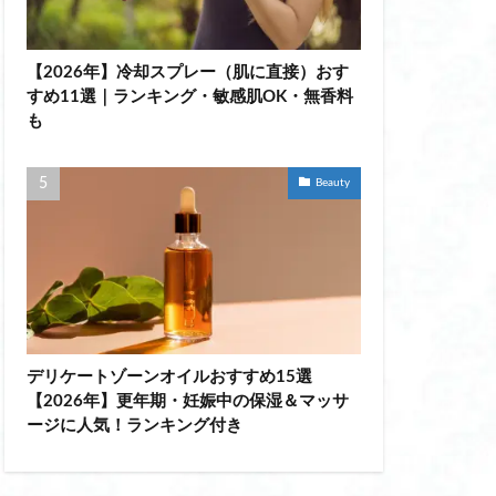
 レディース
【2026年】冷却スプレー（肌に直接）おす
ド レディース
すめ11選｜ランキング・敏感肌OK・無香料
ル傘
も
は
唇 美容液 リップ
Beauty
リメイク 料金
 女性
夏疲れ
 デパコス
おすすめ
デリケートゾーンオイルおすすめ15選
【2026年】更年期・妊娠中の保湿＆マッサ
 頭頂部
ージに人気！ランキング付き
 クッション おすすめ