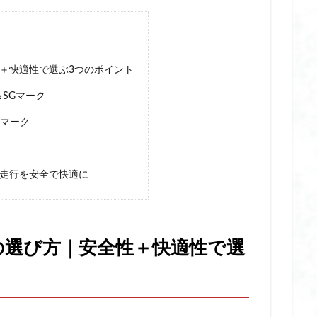
ディファン 10000mah
冷却プレート付きハンディファン 日本製
冷
匂い
冷感ボディミスト おすすめ
冷感ポンチョ
冷感ポンチョ stea
すめ
冷感ポンチョ サッカー
冷感ポンチョ ザムスト
冷感ポンチョ
＋快適性で選ぶ3つのポイント
の虎
冷感ポンチョ 比較
冷房対策 重ね履き可能
切子 グラス おし
スキー
切子 グラス ビール
切子 グラス プレゼント
切子 グラス ペア
＆SGマーク
れ
切子 グラス 天満
切子 グラス 安い
切子 グラス 日本酒
切子
Gマーク
前髪 ウィッグ 40 代
前髪用 ミニアイロン コードレス
剥が せる ジ
ネイル ベース おすすめ
剥が せる ジェル ネイル ベース 長持ち
走行を安全で快適に
ネイル ペン タイプ
剥が せる ジェル ネイル 剥がし 方
剥が せる ジェル 
イル オフ
剥がせるジェルネイル
剥がせるジェルネイルベース
割
おすすめ
割れない ミラー ニトリ
割れない ミラー マグネット
割れ
壁掛け
割れない ミラー 大型
割れない ミラー 姿見
加湿器 オフィス
の選び方｜安全性＋快適性で選
 卓上 小型
加湿器 卓上 オフィス おしゃれ
医療機器認証
医療機器
上 加湿 器 静か
卓上 加湿器 おすすめ オフィス
卓上 加湿器 スチーム式
トボトル
卓上 加湿器 小型
卓上 加湿器 気化式
卓上 加湿器 静音