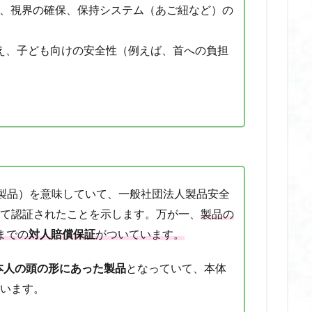
収性能、視界の確保、保持システム（あご紐など）の
り 歴史
根津神社 つつじ祭り 見頃
根津神社 つつじ苑
椅子 に ク
椅子 クッション おすすめ
椅子 クッション 疲れない
椅子 クッショ
78に加え、子ども向けの安全性（例えば、首への負担
長時間
椅子 クッション 骨盤
椅子 用 クッション 腰痛
楽天人気商品
機内持ち込み ヘアアイロン
機内持ち込み ヘアアイロン おすすめ
母乳 温め
毛穴 パック
毛穴 ベースメイク おすすめ
毛穴 下
ック
毛穴の汚れ
毛穴ケア
毛穴ケア おすすめ
毛穴ケア パック
水で膨らむ 土嚢 dcm
水で膨らむ 土嚢 アイリスオーヤマ
水で膨らむ
ビバホーム
水で膨らむ 土嚢 ホームセンター
水で膨らむ 土嚢 再利用
処分
水で膨らむ 土嚢 捨て方
水で膨らむ 土嚢 繰り返し
水で膨らむ 
（安全な製品）を意味していて、一般社団法人製品安全
リンク 対応 おしゃれ
水筒 スポーツ ドリンク 対応 おすすめ
氷嚢
氷
て認証されたことを示します。万が一、
製品の
氷嚢 おすすめ
氷嚢 かわいい
氷嚢 アイシング
氷嚢 ゴルフ
までの
対人賠償保証
がついています。
汗取り インナー
汗取り インナー おすすめ
汗取り インナー カップ
カップ付き おすすめ
汗取り インナー ブラの下
汗取り インナー ベルメゾ
本人の頭の形にあった製品
となっていて、本体
汗取り ブラトップ
汗取りインナー ランキング
汗取りインナー 強力 
います。
め
汗染み防止 スプレー
汗染み防止 スプレー 効果
汗染み防止 ス