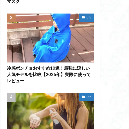
マスク
感グッズ
d
Life
 ランキング
ゃれ
 グラス 江戸
ェル ネイル おすすめ
冷感ポンチョおすすめ10選！最強に涼しい
ネイル 比較
人気モデルを比較【2026年】実際に使って
れない ミラー
レビュー
ない ミラー 全身
 卓上 静か
Life
認証 マッサージガン