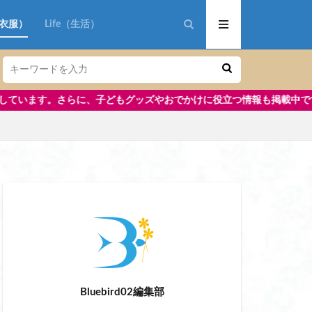
n（衣服）
Life（生活）
ズやおでかけに役立つ情報も掲載中です。
aoki
リップ美容液
アイロン コードレス
 おすすめ
Bluebird02編集部
 修学旅行 小学生