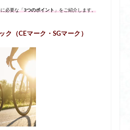
 ポンプ
子ども 日焼け止め ランキング
子ども 除毛
子連れ旅行
際に必要な「
3つのポイント
」をご紹介します。
すめ
完全 遮光 帽子 おしゃれ
完全 遮光 帽子 おすすめ
完全 遮光 帽
ランド
完全 遮光 帽子 ランキング
完全 遮光 帽子 レディース
完全 
りたたみ
完全遮光帽子
家族旅行
寝るとき専用マスク おすすめ
ック（CEマーク・SGマーク）
湿マスク
小学校 リュック ランドセル代わり
小学生 修学旅行 リュック 
リュック ノース フェイス
小学生 修学旅行 リュック 何リットル
リュック 大きさ
小学生 修学旅行 リュック 女の子
小学生 修学旅行 リュッ
すめ
小学生グッズ
就寝用ソックス
就寝用マスク
就寝用マスク
展示会
帰省
帽子型ヘルメット
年末年始 ギフト
年末年始 ギ
フト
思い出を形に
惣田製作所 ネックマッサージャー
手湿疹 ハン
りたたみ 日傘 完全 遮光
折りたたみ 日傘 自動開閉
折り畳み傘 晴雨兼用
ラー
挟む ホットビューラー おすすめ
携帯ミルクウォーマー
携帯
携帯浄水器 災害用
撥水グローブ
撥水ハット
放生会 2025
放生会 お化け屋敷
放生会 ちゃんぽん
放生会 とは
放生会 ア
放生会 場所
放生会 屋台
放生会 時間
放生会 最寄り駅
放生会