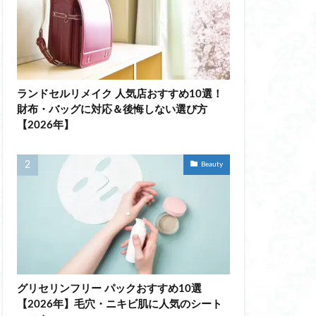
光る耳かき おすすめ
光る耳かき 充電
筋 トレーニング 器
 トレ 女性 簡単
グ 器具
ランドセルリメイク 人気店おすすめ10選！
財布・バッグに対応＆後悔しない選び方
【2026年】
筋シェイパー
燥対策
Beauty
冷えとり 靴下
性 靴下 おすすめ
スプレー おすすめ
ン
グリセリンフリー パックおすすめ10選
【2026年】毛穴・ニキビ肌に人気のシート