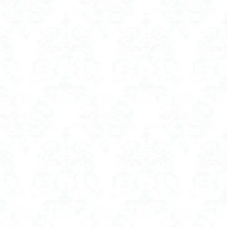
 人気
閉 軽量
 人気
焼け止め
 グッズ
 室内
防止
つじ 開花状況