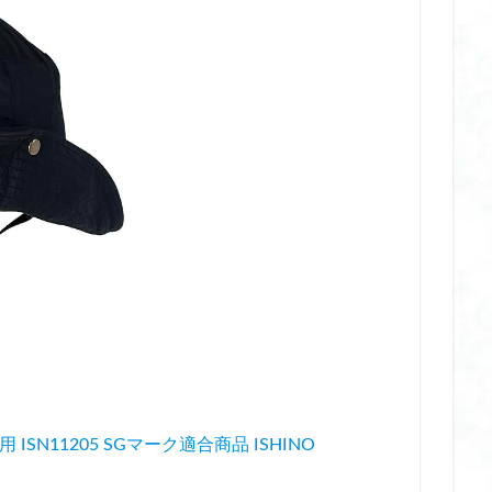
め
卓上加湿器 オフィス
厚底 サンダル
厚底 サンダル スニーカー
ポーツ
厚底 サンダル ヒール
厚底 サンダル ブランド
厚底 サンダル
きやすい ブランド
厚底サンダル 人気ブランド
厚底サンダル 人気ブラン
 防振
双眼鏡 防振 おすすめ
双眼鏡 防振 コンサート
可愛いビニー
哺乳瓶ウォーマー
唇 美容液
唇 美容液 おすすめ
唇 美容液 と
つ
唇 美容液 デパコス
唇 美容液 ナイト ケア
唇 美容液 プレゼント
唇 美容液 効果
土屋 鞄 ランドセルリメイク ブログ
土屋鞄 ランドセル
チ おすすめ
圧縮ポーチ
圧縮ポーチ おすすめ
夏 クールシャンプー
レディース おすすめ
多汗症 インナーレディース おすすめ
夜 リップケア
きな 胸を小さく見せるブラ 人気
大風量 ドライヤー
大風量 ドライヤー 
 コイズミ
大風量 ドライヤー テスコム
大風量 ドライヤー パナソニック
 ランキング
大風量 ドライヤー 安い
女性 乳酸菌 おすすめ
イッグ おすすめ
女性向け フェイスシェーバー おすすめ
女性用 ウィッグ
すめ
妊活 乳酸菌 おすすめ
姿勢 サポート クッション
姿勢 サポート
ISN11205 SGマーク適合商品 ISHINO
子ども 日焼け止め スプレー
子ども 日焼け止め ノンケミカル