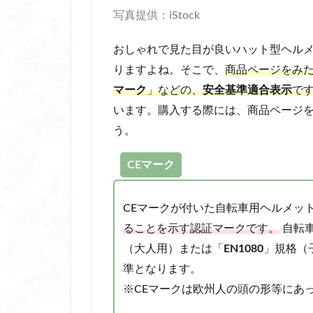
放生会 福岡
写真提供：iStock
敏感肌 おすすめ 
おしゃれで見た目が良いハット型ヘル
文京花の五大まつ
りますよね。そこで、
商品ページをみ
日傘 メンズ 自動
マーク
」などの、
安全基準適合表示
で
日傘 完全 遮光 折
います。購入する際には、商品ページ
日傘 折りたたみ 完
う。
日傘 折りたたみ 完
日傘 折りたたみ 
CEマーク
日傘 自動開閉 デ
日傘 軽量 完全遮
CEマークが付いた自転車用ヘルメッ
日焼け止め トーンア
ることを示す認証マークです。
自転
暑さ 対策 グッズ 
（大人用）または「
EN1080
」規格（
暑さ 対策 屋外
準となります。
束 感 まつ毛 コ
※CEマークは欧州人の頭の形等にあ
根津神社 つつじ祭り