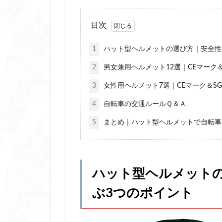
冷却プレート付きハン
冷感スプレー いい
目次
冷感ポンチョ おす
1
ハット型ヘルメットの選び方｜安全性
冷感ポンチョ 令和
切子 グラス ウイ
2
男女兼用ヘルメット12選｜CEマーク
切子 グラス 名 入
3
女性用ヘルメット7選｜CEマーク＆S
切子 グラス 種類
4
自転車の交通ルールＱ＆Ａ
剥が せる ジェル 
5
まとめ｜ハット型ヘルメットで自転車
剥が せる ジェル 
剥がせる ジェルネ
割れない ミラー 
割れない ミラー 
ハット型ヘルメット
加湿器 スチーム式
ぶ3つのポイント
卒業記念
卓
卓上 加湿器 ペッ