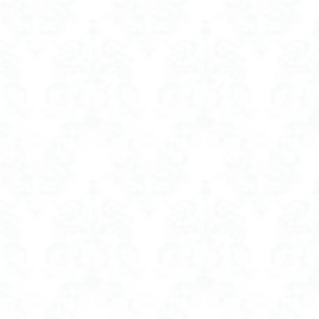
ッションをつける
ン 西川
母の日 グルメ
地 おすすめ
 土嚢 カインズ
土嚢袋
水の備蓄
嚢 amazon
氷嚢 ゴルフ おすすめ
 付き
ン
レディース
プレー 衣類