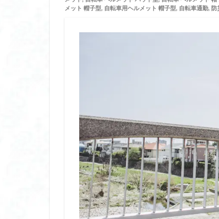
リンゴ 酢 ダイエ
メット 帽子型
,
自転車用ヘルメット 帽子型
,
自転車通勤
,
防
リンゴ酢 ダイエッ
ルクセア 鼻美顔器
レチノール 初心者
レチノール 敏感肌
レディースジャー
ワンデー ヘアカラ
ワンデー ヘアカラ
中華 せいろ 日本
五本指ソックス 冷
五本指ソックス 冷
会陰マッサージ 更
便利アイテム
保冷剤 ステンレス
保湿マスク