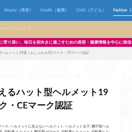
ッグ 水筒
ランドセルにつける バッグ
ランドセルにつけるバッグ
り リュック
ランドセルみたいな リュック
ランドセルを財布にリメイク
Beauty（美容）
Health（健康）
Child（子ども）
Fashio
ク
ランドセルリメイク askal
ランドセルリメイク おしゃれ
 二つ折り 財布
ランドセルリメイク 土屋鞄
ランドセルリメイク 工房
ケートゾーンケア
ク 後悔
ランドセルリメイク 財布
ランドセルリメイク 財布 土屋鞄
ごすための美容・健康情報を中心に発信しています。さらに、子どもグッ
クおすすめ
ランドセルリメイク人気店
ランドセルリメイク財布
型ヘルメット19選｜おしゃれ＆SGマーク・CEマーク認証
ク ノースフェイス
ランドセル再利用
ランドセル型リュック 小学校
イベント
リカバリーウェア 一般医療機器
リカバリーウェア 一般医療機器 
一般医療機器 おすすめ
リカバリーウェア 一般医療機器 パジャマ
一般医療機器 ベネクス
リカバリーウェア 一般医療機器 効果
一般医療機器 安い
リカバリーウェア 一般医療機器認定
リップ 美容液
使えるハット型ヘルメット19
すめ
リップ美容液 ランキング
リファ ハート コーム
リファ ミニ
ク・CEマーク認証
む
リポソーム お試し
リポソーム ビタミンc
リポソーム ビタミンc
ンC ランキング
リポソーム ビタミンc 効果
リポソームとは ビタミンc
c ランキング
リポソームビタミンCとは
リメイクギフト
リュック
マーク
,
ヘルメットに見えないヘルメット
,
ヘルメット女子
,
帽子型ヘル
子
,
自転車 ヘルメット 帽子型 sgマーク
,
自転車ヘルメット
,
自転車ヘル