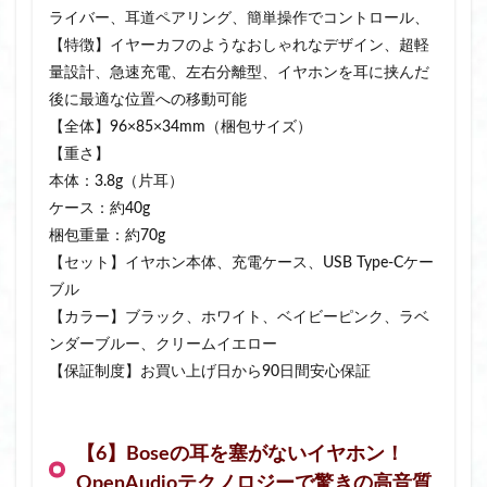
ライバー、耳道ペアリング、簡単操作でコントロール、
【特徴】イヤーカフのようなおしゃれなデザイン、超軽
量設計、急速充電、左右分離型、イヤホンを耳に挟んだ
後に最適な位置への移動可能
【全体】96×85×34mm（梱包サイズ）
【重さ】
本体：3.8g（片耳）
ケース：約40g
梱包重量：約70g
【セット】イヤホン本体、充電ケース、USB Type-Cケー
ブル
【カラー】ブラック、ホワイト、ベイビーピンク、ラベ
ンダーブルー、クリームイエロー
【保証制度】お買い上げ日から90日間安心保証
【6】Boseの耳を塞がないイヤホン！
OpenAudioテクノロジーで驚きの高音質