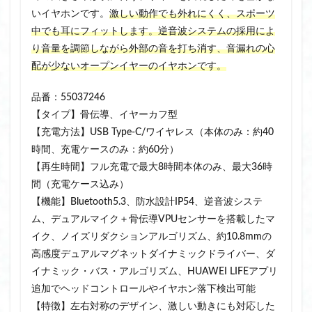
いイヤホンです。
激しい動作でも外れにくく、スポーツ
中でも耳にフィットします。逆音波システムの採用によ
り音量を調節しながら外部の音を打ち消す、音漏れの心
配が少ないオープンイヤーのイヤホンです。
品番：55037246
【タイプ】骨伝導、イヤーカフ型
【充電方法】USB Type-C/ワイヤレス（本体のみ：約40
時間、充電ケースのみ：約60分）
【再生時間】フル充電で最大8時間本体のみ、最大36時
間（充電ケース込み）
【機能】Bluetooth5.3、防水設計IP54、逆音波システ
ム、デュアルマイク＋骨伝導VPUセンサーを搭載したマ
イク、ノイズリダクションアルゴリズム、約10.8mmの
高感度デュアルマグネットダイナミックドライバー、ダ
イナミック・バス・アルゴリズム、HUAWEI LIFEアプリ
追加でヘッドコントロールやイヤホン落下検出可能
【特徴】左右対称のデザイン、激しい動きにも対応した