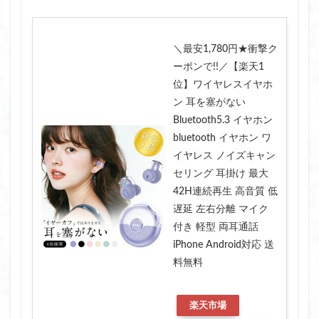
＼最安1,780円★衝撃ク
ーポンで!!／【楽天1
位】ワイヤレスイヤホ
ン 耳を塞がない
Bluetooth5.3 イヤホン
bluetooth イヤホン ワ
イヤレス ノイズキャン
セリング 耳掛け 最大
42H連続再生 高音質 低
遅延 左右分離 マイク
付き 軽型 両耳通話
iPhone Android対応 送
料無料
楽天市場