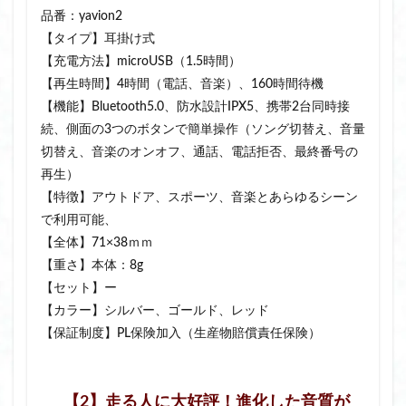
品番：yavion2
【タイプ】耳掛け式
【充電方法】microUSB（1.5時間）
【再生時間】4時間（電話、音楽）、160時間待機
【機能】Bluetooth5.0、防水設計IPX5、携帯2台同時接
続、側面の3つのボタンで簡単操作（ソング切替え、音量
切替え、音楽のオンオフ、通話、電話拒否、最終番号の
再生）
【特徴】アウトドア、スポーツ、音楽とあらゆるシーン
で利用可能、
【全体】71×38ｍｍ
【重さ】本体：8g
【セット】ー
【カラー】シルバー、ゴールド、レッド
【保証制度】PL保険加入（生産物賠償責任保険）
【2】走る人に大好評！進化した音質が