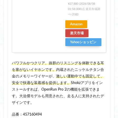
¥27,880
(2026/08/08
01:58:30時点 楽天市場調
べ-
詳細)
Amazon
楽天市場
Yahooショッピン
グ
パワフルかつクリア、抜群のリスニングを体験できる耳
を塞がないイヤホンです。
内蔵されたニッケルチタン合
金のメモリーワイヤーが、
激しい運動中でも固定して、
安全で快適な装着感を提供します。
Shokzアプリをイン
ストールすれば、OpenRun Pro 2の機能を拡張できま
す。大迫傑モデルも用意された、走る人に支持されたデ
ザインです。
品番：457160494