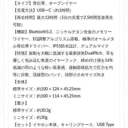
【タイプ】骨伝導、オープンイヤー
【充電方法】USBーC（約1時間）
【再生時間】最大12時間（5分の充電で2.5時間音楽再生
可能）
【機能】Bluetooth5.3、ニッケルチタン合金のメモリー
ワイヤー、EQ調整アルゴリズム搭載、極薄のオールメタ
ル骨伝導ドライバー、IP55防水設計、デュアルマイク
【特徴】振動を大幅に低減する最新技術DualPitch、耳を
優しく包み込む角度のイヤーフック、締め付け感を16%
低減の羽のような軽い装着感、接触面積拡大で圧力を均
等に分散、流線型のバンド、頭部小さめサイズ向き
【全体】
標準サイズ：約100 × 124 × 45.25mm
ミニサイズ：約100 × 114 × 45.25mm
【重さ】
標準サイズ：約30.3g
ミニサイズ：約30g
【セット】イヤホン本体、キャリングケース、USB Type