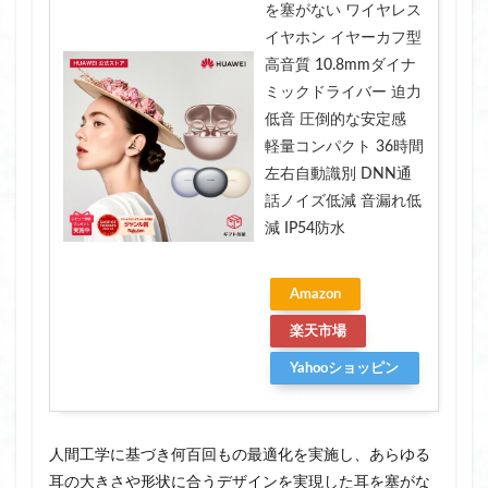
を塞がない ワイヤレス
イヤホン イヤーカフ型
高音質 10.8mmダイナ
ミックドライバー 迫力
低音 圧倒的な安定感
軽量コンパクト 36時間
左右自動識別 DNN通
話ノイズ低減 音漏れ低
減 IP54防水
Amazon
楽天市場
Yahooショッピン
グ
人間工学に基づき何百回もの最適化を実施し、あらゆる
耳の大きさや形状に合うデザインを実現した耳を塞がな