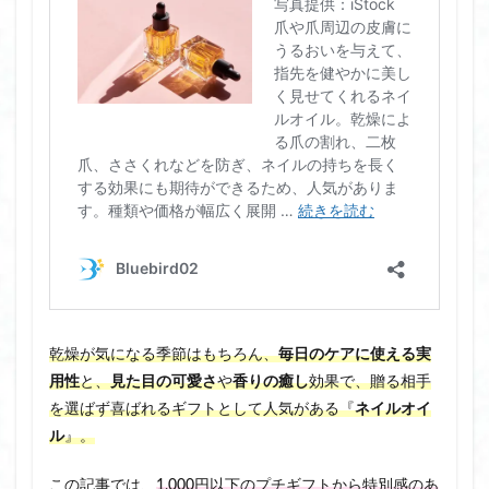
乾燥が気になる季節はもちろん、
毎日のケアに使える実
用性
と、
見た目の可愛さ
や
香りの癒し
効果で、贈る相手
を選ばず喜ばれるギフトとして人気がある『
ネイルオイ
ル
』。
この記事では、
1,000円以下のプチギフトから特別感のあ