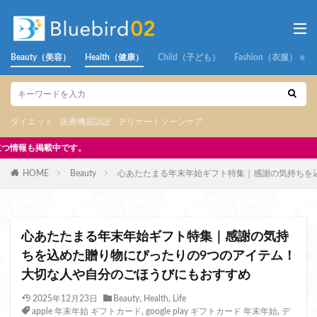
Beauty（美容）
Health（健康）
Child（子ども）
Fashion（衣服）
ダイエット
医療機器認証
デリケートゾーンケア
30代・40代・50代
HOME
Beauty
心あたたまる年末年始ギフト特集｜感謝の気持ちを
心あたたまる年末年始ギフト特集｜感謝の気持
ちを込めた贈り物にぴったりの9つのアイテム！
大切な人や自分のごほうびにもおすすめ
2025年12月23日
Beauty
,
Health
,
Life
apple 年末年始 ギフトカード
,
google play ギフトカード 年末年始
,
デ