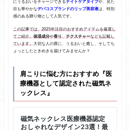
にうるおいをチャージできる
ナイトケアタイプ
や、見た
目も華やかな
デパコスブランドのリップ美容液
は、特別
感のある贈り物として人気です。
この記事では、2025年注目のおすすめアイテムを厳選し
てご紹介。
保湿成分
や
香り
、
テクスチャー
なども記載し
ています。
大切な人の唇に、うるおいと癒し、そしてち
ょっとしたときめきを届けてみませんか？
肩こりに悩む方におすすめ『医
療機器として認定された磁気ネ
ックレス』