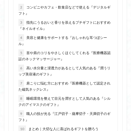
2
コンビニやカフェ・飲食店などで使える『デジタルギ
フト』
3
指先にうるおいと香りを添えるプチギフトにおすすめ
『ネイルオイル』
4
美容と健康をサポートする『おしゃれな耳つぼシー
ル』
5
首や肩のコリをやさしくほぐしてくれる『医療機器認
証のネックマッサージャー』
6
高い水分量と浸透力があるとして人気のある『潤うリ
ップ美容液のギフト』
7
肩こりに悩む方におすすめ『医療機器として認定され
た磁気ネックレス』
8
睡眠環境を整えて目元を潤すとして人気のある『シル
クのアイマスクのギフト』
9
職人の技が光る『江戸切子・薩摩切子・天満切子のギ
フト』
10
まとめ｜大切な人に喜ばれるギフトを贈ろう