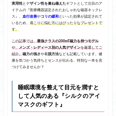
実用性
とデ
ザイン性を兼ね備えた
ギフトとして注目のア
イテムの『医療機器認定されたおしゃれな磁器ネックレ
ス』、
血行改善
や
コリの緩和
といった効果が認定されて
いるため、
肩こりに悩む方にはぴったりなプレゼントで
す。
この記事では、
最強クラスの200mT磁力を持つモデル
や、
メンズ・レディース別の人気デザイン
を厳選してご
紹介。
磁力の強さ
や着
脱方法
なども記載しています。健
康を気づかう気持ちとセンスが伝わる、特別な一本を見
つけてみませんか？
睡眠環境を整えて目元を潤すと
して人気のある『シルクのアイ
マスクのギフト』