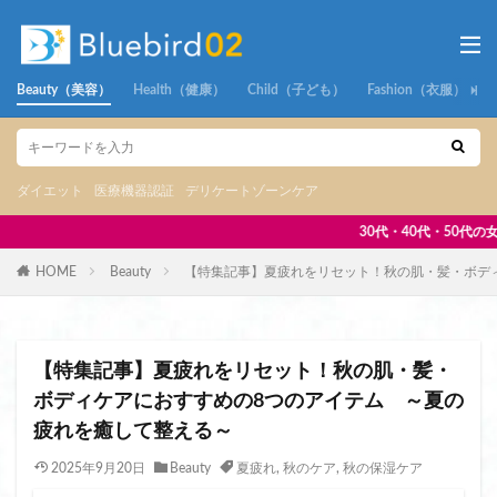
Beauty（美容）
Health（健康）
Child（子ども）
Fashion（衣服）
ダイエット
医療機器認証
デリケートゾーンケア
30代・40代・50代の女性が抱える「体や心の悩み」に寄り添い
HOME
Beauty
【特集記事】夏疲れをリセット！秋の肌・髪・ボデ
【特集記事】夏疲れをリセット！秋の肌・髪・
ボディケアにおすすめの8つのアイテム ～夏の
疲れを癒して整える～
2025年9月20日
Beauty
夏疲れ
,
秋のケア
,
秋の保湿ケア