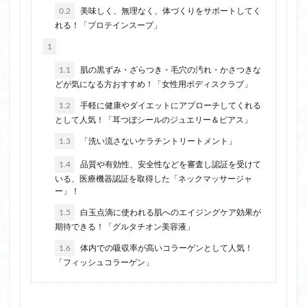
0.2
美味しく、無理なく、体づくりをサポートしてく
れる！「プロテインスープ」
1
1.1
肌の黒ずみ・ざらつき・毛穴の汚れ・かさつきな
どが気になる方おすすめ！「女性用ボディスクラブ」
1.2
手軽に健康やダイエットにアプローチしてくれる
として人気！「耳つぼシールのジュエリー＆ピアス」
1.3
「洗い流さないケラチントリートメント」
1.4
品質や有効性、安全性などを審査し認証を受けて
いる、医療機器認証を取得した「ネックマッサージャ
ー」！
1.5
白玉点滴に使われる肌へのエイジングケア効果が
期待できる！「グルタチオン美容液」
1.6
体内での吸収率が高いコラーゲンとして人気！
「フィッシュコラーゲン」